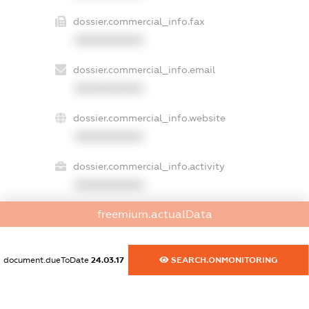
dossier.commercial_info.fax
XXXXXXXXXX
dossier.commercial_info.email
XXXXXXXXXX
dossier.commercial_info.website
XXXXXXXXXX
dossier.commercial_info.activity
XXXXXXXXXX
freemium.actualData
freemium.exampleText_1
freemium.exampleText_2
document.dueToDate
24.03.17
SEARCH.ONMONITORING
freemium.anonymousPerSearch2
FREEMIUM.DETAILS