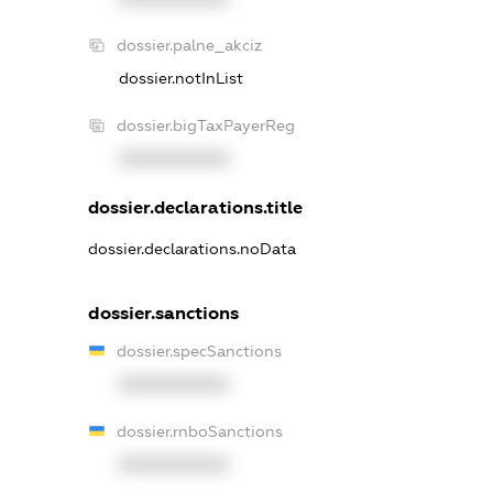
dossier.palne_akciz
dossier.notInList
dossier.bigTaxPayerReg
XXXXXXXXXX
dossier.declarations.title
dossier.declarations.noData
dossier.sanctions
dossier.specSanctions
XXXXXXXXXX
dossier.rnboSanctions
XXXXXXXXXX