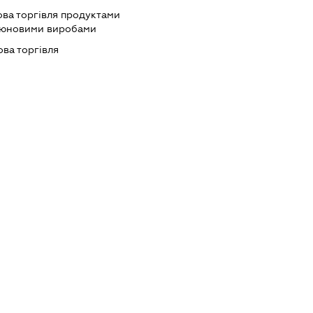
ова торгівля продуктами
ютюновими виробами
ова торгівля