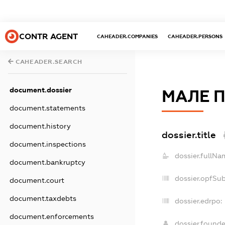
CONTR AGENT
CAHEADER.COMPANIES
CAHEADER.PERSONS
CAHEADER.SEARCH
document.dossier
МАЛЕ П
document.statements
document.history
dossier.title
document.inspections
dossier.fullNa
document.bankruptcy
dossier.opfSu
document.court
document.taxdebts
dossier.edrpo:
document.enforcements
dossier.found