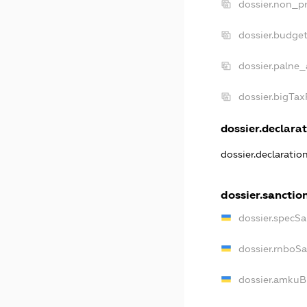
dossier.non_pr
dossier.budge
dossier.palne_
dossier.bigTa
dossier.declarat
dossier.declaratio
dossier.sanctio
dossier.specSa
dossier.rnboS
dossier.amkuB