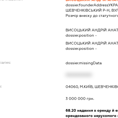
dossier.founderAddress
УКРА
ШЕВЧЕНКІВСЬКИЙ Р-Н, ВУЛ. 
Розмір внеску до статутног
ВИСОЦЬКИЙ АНДРІЙ АНА
dossier.position -
ВИСОЦЬКИЙ АНДРІЙ АНА
dossier.position -
iaries:
dossier.missingData
XXXXXXXXXX
s:
04060, М.КИЇВ, ШЕВЧЕНКІВ
3 000 000 грн.
68.20
надання в оренду й е
орендованого нерухомого