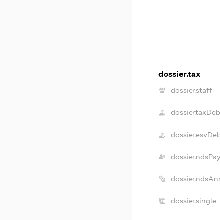
dossier.tax
dossier.staff
dossier.taxDeb
dossier.esvDe
dossier.ndsPay
dossier.ndsAn
dossier.single