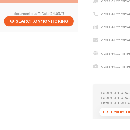
dossier.comme
document.dueToDate
24.03.17
dossier.comme
SEARCH.ONMONITORING
dossier.commer
dossier.commer
dossier.commer
dossier.commer
freemium.exa
freemium.ex
freemium.an
FREEMIUM.D