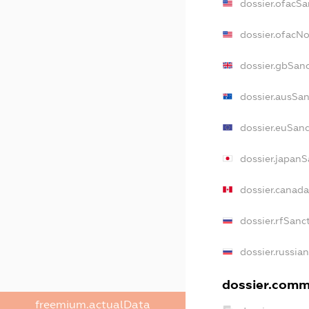
dossier.ofacSa
dossier.ofacN
dossier.gbSan
dossier.ausSan
dossier.euSanc
dossier.japanS
dossier.canad
dossier.rfSanc
dossier.russia
dossier.comme
freemium.actualData