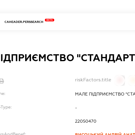
BETA
CAHEADER.PERSSEARCH
ІДПРИЄМСТВО "СТАНДАРТ
riskFactors.title
0
0
me:
МАЛЕ ПІДПРИЄМСТВО "СТ
bType:
-
22050470
ersAndBenef:
ВИСОЦЬКИЙ АНДРІЙ АНА