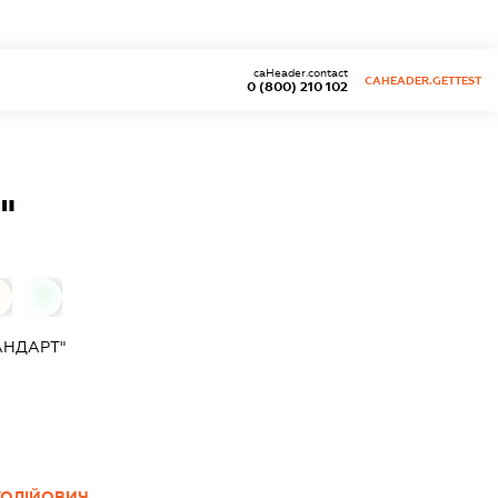
caHeader.contact
CAHEADER.GETTEST
0 (800) 210 102
"
0
АНДАРТ"
ТОЛІЙОВИЧ