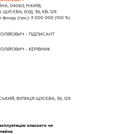
ЇНА, 04060, М.КИЇВ,
ЩУСЄВА, БУД. 36, КВ. 129
о фонду (грн.):
3 000 000
(100 %)
ТОЛІЙОВИЧ
-
ПІДПИСАНТ
ТОЛІЙОВИЧ
-
КЕРІВНИК
СЬКИЙ, ВУЛИЦЯ ЩУСЄВА, 36, 129
ксплуатацію власного чи
 майна