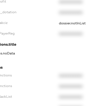
ofit
XXXXXXXXXX
t_dotation
XXXXXXXXXX
akciz
dossier.notInList
xPayerReg
XXXXXXXXXX
ions.title
ns.noData
ns
nctions
XXXXXXXXXX
anctions
XXXXXXXXXX
lackList
XXXXXXXXXX