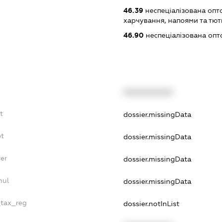
46.39
неспеціалізована опт
харчування, напоями та т
46.90
неспеціалізована опт
XXXXXXXXXX
t
dossier.missingData
bt
dossier.missingData
er
dossier.missingData
nul
dossier.missingData
_tax_reg
dossier.notInList