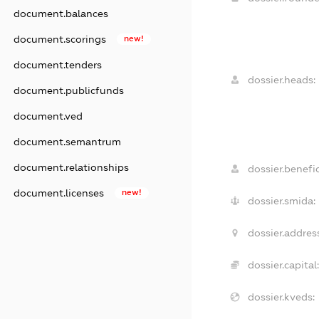
document.balances
document.scorings
new!
document.tenders
dossier.heads:
document.publicfunds
document.ved
document.semantrum
document.relationships
dossier.benefic
document.licenses
new!
dossier.smida:
dossier.addres
dossier.capital:
dossier.kveds: