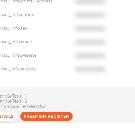
rcial_info.postal_address
XXXXXXXXXX
rcial_info.phone
XXXXXXXXXX
cial_info.fax
XXXXXXXXXX
cial_info.email
XXXXXXXXXX
cial_info.website
XXXXXXXXXX
cial_info.activity
XXXXXXXXXX
mpleText_1
ampleText_2
onymousPerSearch2
ETAILS
FREEMIUM.REGISTER