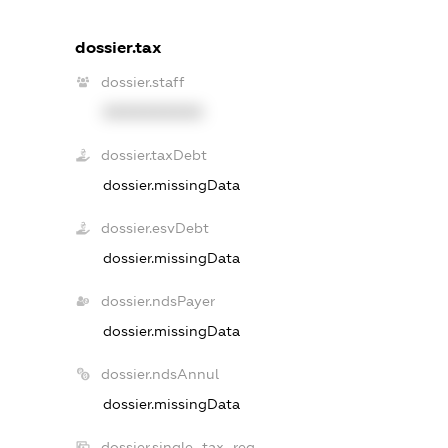
dossier.tax
dossier.staff
XXXXXXXXXX
dossier.taxDebt
dossier.missingData
dossier.esvDebt
dossier.missingData
dossier.ndsPayer
dossier.missingData
dossier.ndsAnnul
dossier.missingData
dossier.single_tax_reg