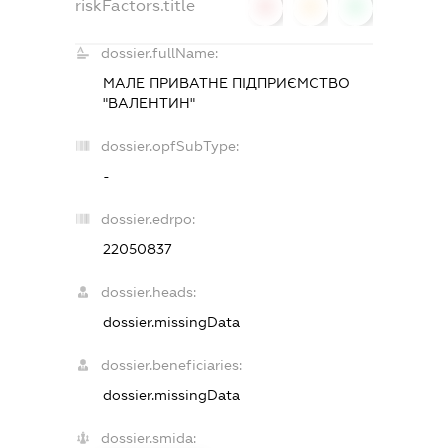
riskFactors.title
0
0
0
dossier.fullName:
МАЛЕ ПРИВАТНЕ ПІДПРИЄМСТВО
"ВАЛЕНТИН"
dossier.opfSubType:
-
dossier.edrpo:
22050837
dossier.heads:
dossier.missingData
dossier.beneficiaries:
dossier.missingData
dossier.smida: