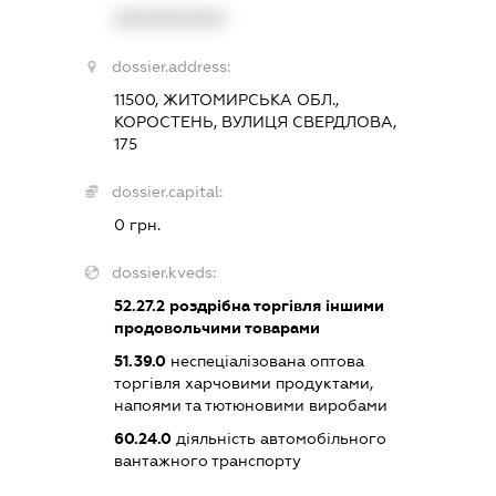
XXXXXXXXXX
dossier.address:
11500, ЖИТОМИРСЬКА ОБЛ.,
КОРОСТЕНЬ, ВУЛИЦЯ СВЕРДЛОВА,
175
dossier.capital:
0 грн.
dossier.kveds:
52.27.2
роздрібна торгівля іншими
продовольчими товарами
51.39.0
неспеціалізована оптова
торгівля харчовими продуктами,
напоями та тютюновими виробами
60.24.0
діяльність автомобільного
вантажного транспорту