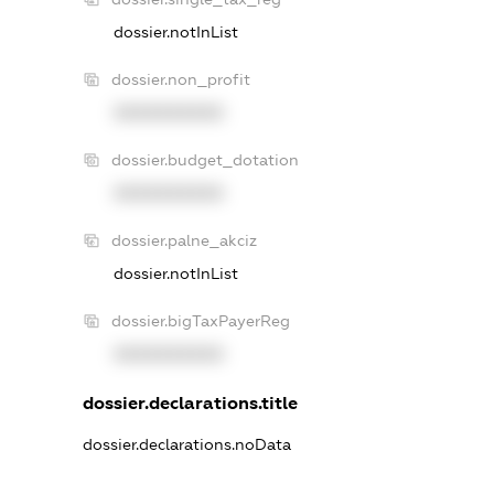
dossier.notInList
dossier.non_profit
XXXXXXXXXX
dossier.budget_dotation
XXXXXXXXXX
dossier.palne_akciz
dossier.notInList
dossier.bigTaxPayerReg
XXXXXXXXXX
dossier.declarations.title
dossier.declarations.noData