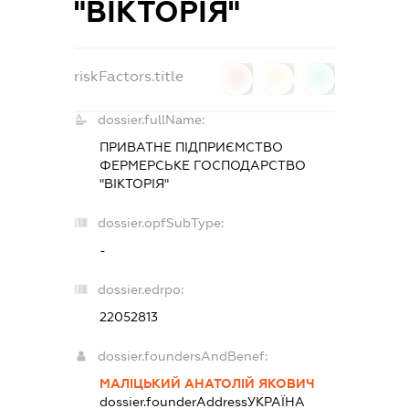
"ВІКТОРІЯ"
riskFactors.title
0
0
0
dossier.fullName:
ПРИВАТНЕ ПІДПРИЄМСТВО
ФЕРМЕРСЬКЕ ГОСПОДАРСТВО
"ВІКТОРІЯ"
dossier.opfSubType:
-
dossier.edrpo:
22052813
dossier.foundersAndBenef:
МАЛІЦЬКИЙ АНАТОЛІЙ ЯКОВИЧ
dossier.founderAddress
УКРАЇНА