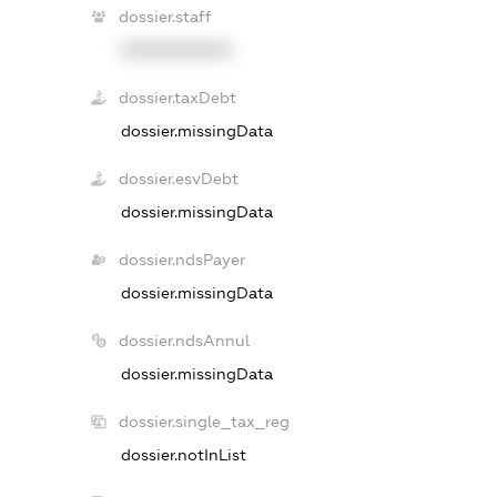
dossier.staff
XXXXXXXXXX
dossier.taxDebt
dossier.missingData
dossier.esvDebt
dossier.missingData
dossier.ndsPayer
dossier.missingData
dossier.ndsAnnul
dossier.missingData
dossier.single_tax_reg
dossier.notInList