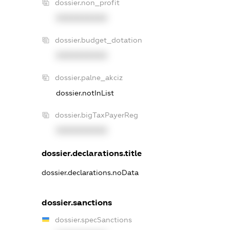
dossier.non_profit
XXXXXXXXXX
dossier.budget_dotation
XXXXXXXXXX
dossier.palne_akciz
dossier.notInList
dossier.bigTaxPayerReg
XXXXXXXXXX
dossier.declarations.title
dossier.declarations.noData
dossier.sanctions
dossier.specSanctions