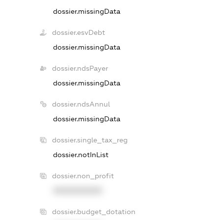
dossier.missingData
dossier.esvDebt
dossier.missingData
dossier.ndsPayer
dossier.missingData
dossier.ndsAnnul
dossier.missingData
dossier.single_tax_reg
dossier.notInList
dossier.non_profit
XXXXXXXXXX
dossier.budget_dotation