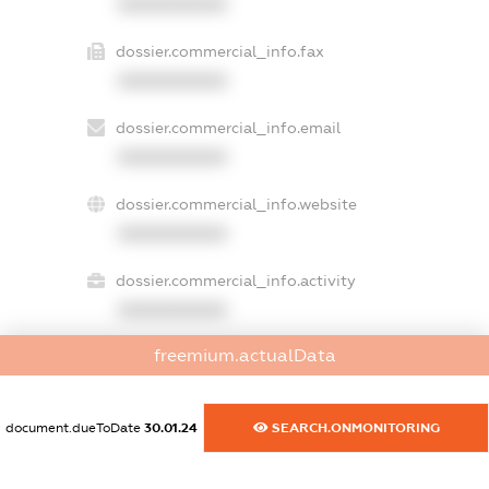
XXXXXXXXXX
dossier.commercial_info.fax
XXXXXXXXXX
dossier.commercial_info.email
XXXXXXXXXX
dossier.commercial_info.website
XXXXXXXXXX
dossier.commercial_info.activity
XXXXXXXXXX
freemium.actualData
freemium.exampleText_1
freemium.exampleText_2
document.dueToDate
30.01.24
SEARCH.ONMONITORING
freemium.anonymousPerSearch2
FREEMIUM.DETAILS