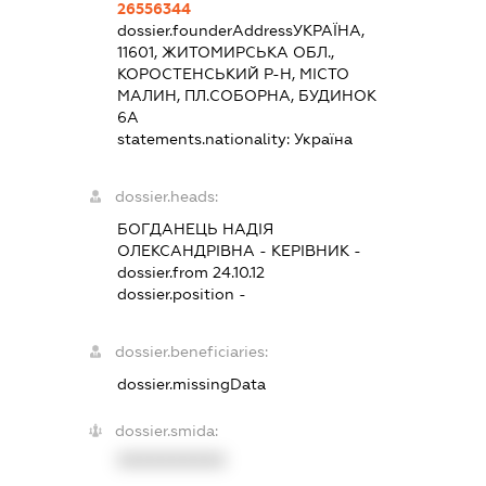
26556344
dossier.founderAddress
УКРАЇНА,
11601, ЖИТОМИРСЬКА ОБЛ.,
КОРОСТЕНСЬКИЙ Р-Н, МІСТО
МАЛИН, ПЛ.СОБОРНА, БУДИНОК
6А
statements.nationality:
Україна
dossier.heads:
БОГДАНЕЦЬ НАДІЯ
ОЛЕКСАНДРІВНА
-
КЕРІВНИК
-
dossier.from 24.10.12
dossier.position -
dossier.beneficiaries:
dossier.missingData
dossier.smida:
XXXXXXXXXX