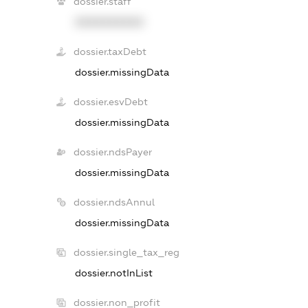
dossier.staff
XXXXXXXXXX
dossier.taxDebt
dossier.missingData
dossier.esvDebt
dossier.missingData
dossier.ndsPayer
dossier.missingData
dossier.ndsAnnul
dossier.missingData
dossier.single_tax_reg
dossier.notInList
dossier.non_profit