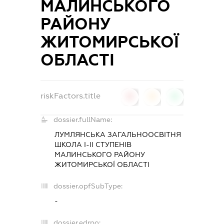
МАЛИНСЬКОГО
РАЙОНУ
ЖИТОМИРСЬКОЇ
ОБЛАСТІ
riskFactors.title
0
0
0
dossier.fullName:
ЛУМЛЯНСЬКА ЗАГАЛЬНООСВІТНЯ
ШКОЛА І-ІІ СТУПЕНІВ
МАЛИНСЬКОГО РАЙОНУ
ЖИТОМИРСЬКОЇ ОБЛАСТІ
dossier.opfSubType:
-
dossier.edrpo: