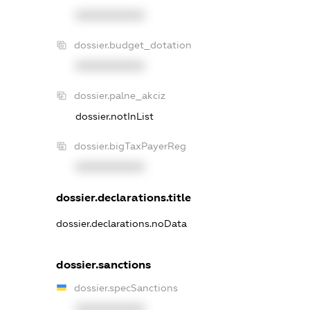
XXXXXXXXXX
dossier.budget_dotation
XXXXXXXXXX
dossier.palne_akciz
dossier.notInList
dossier.bigTaxPayerReg
XXXXXXXXXX
dossier.declarations.title
dossier.declarations.noData
dossier.sanctions
dossier.specSanctions
XXXXXXXXXX