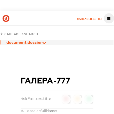
CAHEADER.GETTEST
CAHEADER.SEARCH
document.dossier
ГАЛЕРА-777
riskFactors.title
0
0
0
dossier.fullName: