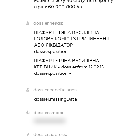
Розмір внеску до статутного фонду
(грн.):
60 000
(100 %)
dossier.heads:
ШАФАР ТЕТЯНА ВАСИЛІВНА
-
ГОЛОВА КОМІСІЇ З ПРИПИНЕННЯ
АБО ЛІКВІДАТОР
dossier.position -
ШАФАР ТЕТЯНА ВАСИЛІВНА
-
КЕРІВНИК
- dossier.from 12.02.15
dossier.position -
dossier.beneficiaries:
dossier.missingData
dossier.smida:
XXXXXXXXXX
dossier.address: