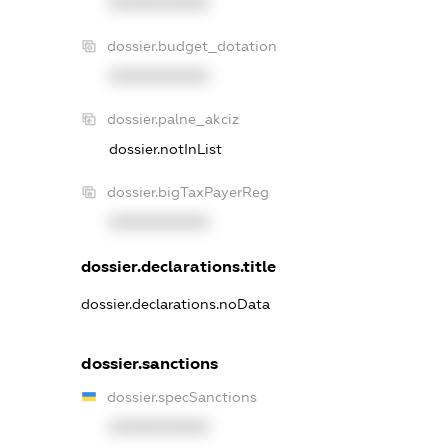
XXXXXXXXXX
dossier.budget_dotation
XXXXXXXXXX
dossier.palne_akciz
dossier.notInList
dossier.bigTaxPayerReg
XXXXXXXXXX
dossier.declarations.title
dossier.declarations.noData
dossier.sanctions
dossier.specSanctions
XXXXXXXXXX