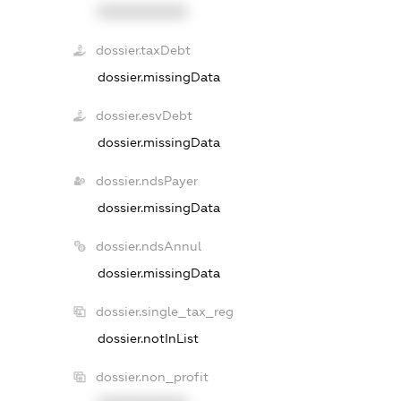
XXXXXXXXXX
dossier.taxDebt
dossier.missingData
dossier.esvDebt
dossier.missingData
dossier.ndsPayer
dossier.missingData
dossier.ndsAnnul
dossier.missingData
dossier.single_tax_reg
dossier.notInList
dossier.non_profit