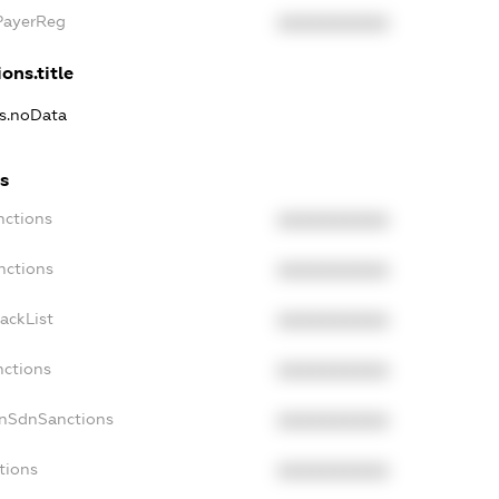
xPayerReg
XXXXXXXXXX
ons.title
ns.noData
ns
nctions
XXXXXXXXXX
nctions
XXXXXXXXXX
ackList
XXXXXXXXXX
nctions
XXXXXXXXXX
onSdnSanctions
XXXXXXXXXX
tions
XXXXXXXXXX