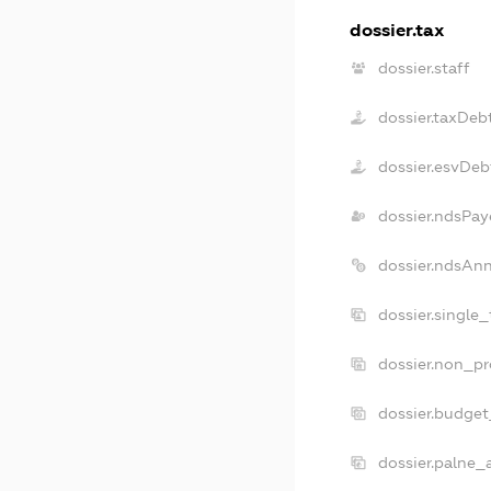
dossier.tax
dossier.staff
dossier.taxDeb
dossier.esvDeb
dossier.ndsPay
dossier.ndsAn
dossier.single
dossier.non_pr
dossier.budge
dossier.palne_