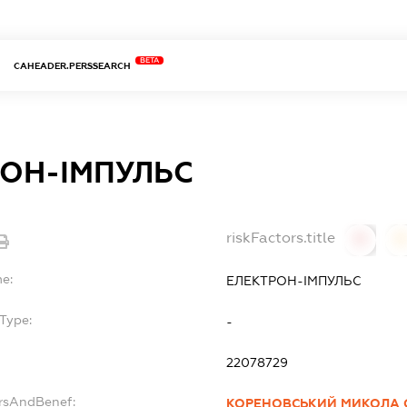
BETA
CAHEADER.PERSSEARCH
ОН-ІМПУЛЬС
riskFactors.title
0
0
me:
ЕЛЕКТРОН-ІМПУЛЬС
Type:
-
22078729
ersAndBenef:
КОРЕНОВСЬКИЙ МИКОЛА 