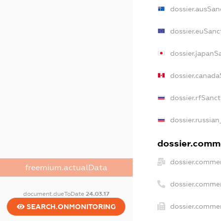
dossier.ausSan
dossier.euSanc
dossier.japanS
dossier.canada
dossier.rfSanc
dossier.russian
dossier.comme
dossier.commer
freemium.actualData
dossier.comme
document.dueToDate
24.03.17
dossier.commer
SEARCH.ONMONITORING