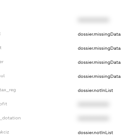
XXXXXXXXXX
t
dossier.missingData
t
dossier.missingData
er
dossier.missingData
nul
dossier.missingData
_tax_reg
dossier.notInList
ofit
XXXXXXXXXX
t_dotation
XXXXXXXXXX
akciz
dossier.notInList