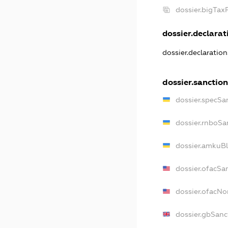
dossier.bigTa
dossier.declarati
dossier.declaratio
dossier.sanctio
dossier.specSa
dossier.rnboSa
dossier.amkuBl
dossier.ofacSa
dossier.ofacN
dossier.gbSanc