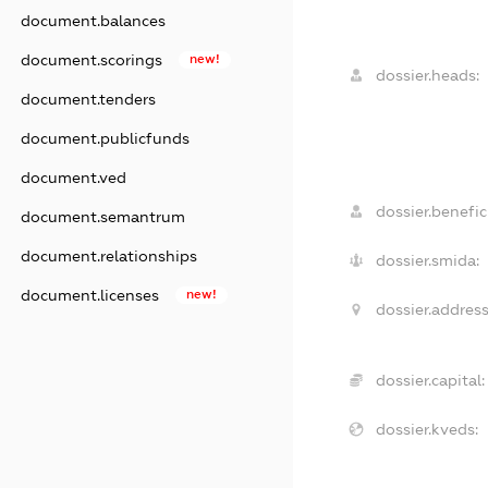
document.balances
document.scorings
new!
dossier.heads:
document.tenders
document.publicfunds
document.ved
dossier.benefici
document.semantrum
document.relationships
dossier.smida:
document.licenses
new!
dossier.address
dossier.capital:
dossier.kveds: