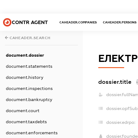
CONTR AGENT
CAHEADER.COMPANIES
CAHEADER.PERSONS
CAHEADER.SEARCH
document.dossier
ЕЛЕКТР
document.statements
document.history
dossier.title
document.inspections
dossier.fullNa
document.bankruptcy
dossier.opfSub
document.court
document.taxdebts
dossier.edrpo:
document.enforcements
dossier.found