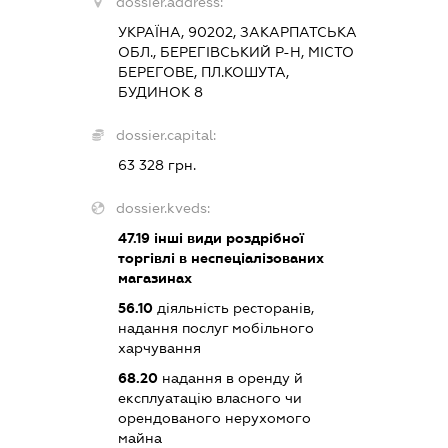
dossier.address:
УКРАЇНА, 90202, ЗАКАРПАТСЬКА
ОБЛ., БЕРЕГІВСЬКИЙ Р-Н, МІСТО
БЕРЕГОВЕ, ПЛ.КОШУТА,
БУДИНОК 8
dossier.capital:
63 328 грн.
dossier.kveds:
47.19
інші види роздрібної
торгівлі в неспеціалізованих
магазинах
56.10
діяльність ресторанів,
надання послуг мобільного
харчування
68.20
надання в оренду й
експлуатацію власного чи
орендованого нерухомого
майна