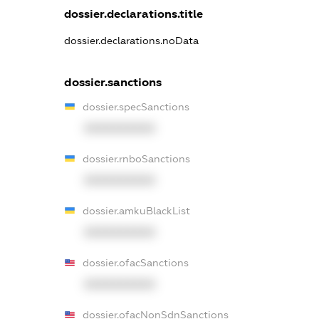
dossier.declarations.title
dossier.declarations.noData
dossier.sanctions
dossier.specSanctions
XXXXXXXXXX
dossier.rnboSanctions
XXXXXXXXXX
dossier.amkuBlackList
XXXXXXXXXX
dossier.ofacSanctions
XXXXXXXXXX
dossier.ofacNonSdnSanctions