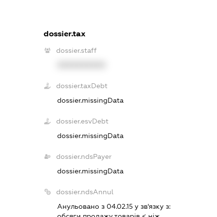
dossier.tax
dossier.staff
XXXXXXXXXX
dossier.taxDebt
dossier.missingData
dossier.esvDebt
dossier.missingData
dossier.ndsPayer
dossier.missingData
dossier.ndsAnnul
Анульовано з 04.02.15 у зв'язку з:
обсяги продажу товарiв < нiж