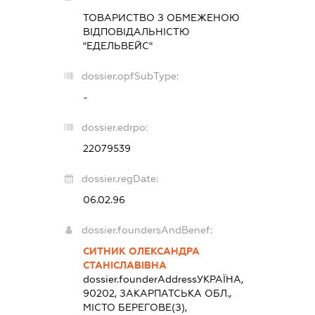
ТОВАРИСТВО З ОБМЕЖЕНОЮ
ВІДПОВІДАЛЬНІСТЮ
"ЕДЕЛЬВЕЙС"
dossier.opfSubType:
-
dossier.edrpo:
22079539
dossier.regDate:
06.02.96
dossier.foundersAndBenef:
СИТНИК ОЛЕКСАНДРА
СТАНІСЛАВІВНА
dossier.founderAddress
УКРАЇНА,
90202, ЗАКАРПАТСЬКА ОБЛ.,
МІСТО БЕРЕГОВЕ(З),