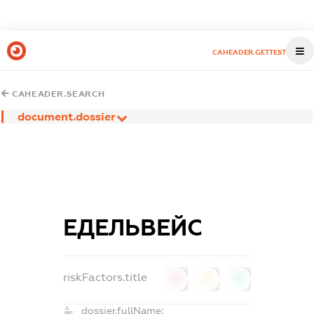
CAHEADER.GETTEST
CAHEADER.SEARCH
document.dossier
ЕДЕЛЬВЕЙС
riskFactors.title
0
0
0
dossier.fullName: