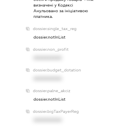
визначенi у Кодексi
Анульовано за iнiцiативою
платника.
dossier.single_tax_reg
dossier.notInList
dossier.non_profit
XXXXXXXXXX
dossier.budget_dotation
XXXXXXXXXX
dossier.palne_akciz
dossier.notInList
dossier.bigTaxPayerReg
XXXXXXXXXX