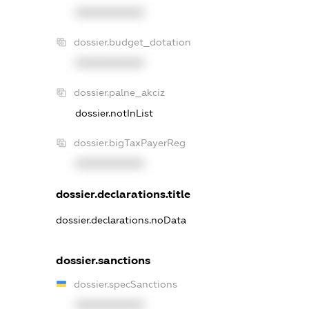
XXXXXXXXXX
dossier.budget_dotation
XXXXXXXXXX
dossier.palne_akciz
dossier.notInList
dossier.bigTaxPayerReg
XXXXXXXXXX
dossier.declarations.title
dossier.declarations.noData
dossier.sanctions
dossier.specSanctions
XXXXXXXXXX