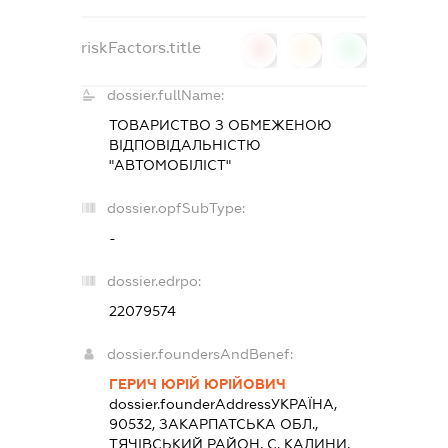
riskFactors.title
0
0
0
dossier.fullName:
ТОВАРИСТВО З ОБМЕЖЕНОЮ
ВІДПОВІДАЛЬНІСТЮ
"АВТОМОБІЛІСТ"
dossier.opfSubType:
-
dossier.edrpo:
22079574
dossier.foundersAndBenef:
ГЕРИЧ ЮРІЙ ЮРІЙОВИЧ
dossier.founderAddress
УКРАЇНА,
90532, ЗАКАРПАТСЬКА ОБЛ.,
ТЯЧІВСЬКИЙ РАЙОН, С. КАЛИНИ,