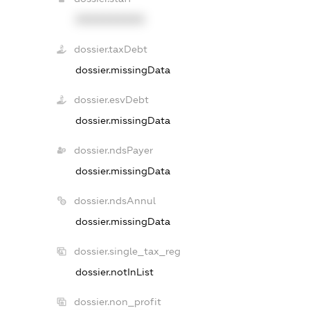
XXXXXXXXXX
dossier.taxDebt
dossier.missingData
dossier.esvDebt
dossier.missingData
dossier.ndsPayer
dossier.missingData
dossier.ndsAnnul
dossier.missingData
dossier.single_tax_reg
dossier.notInList
dossier.non_profit