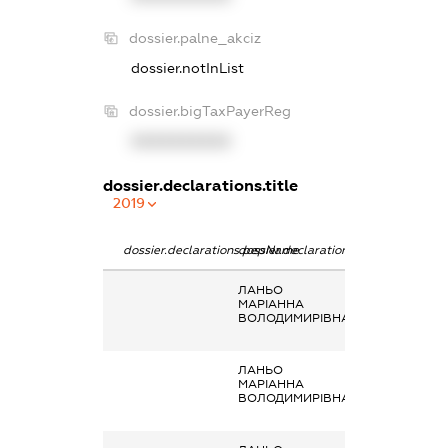
dossier.palne_akciz
dossier.notInList
dossier.bigTaxPayerReg
XXXXXXXXXX
dossier.declarations.title
2019
dossier.declarations.pepName
dossier.declarations.personName
dossier.declarat
ЛАНЬО
Кінцевий
МАРІАННА
бенефіціарний
ВОЛОДИМИРІВНА
власник
(контролер)
ЛАНЬО
Заробітна плат
МАРІАННА
отримана за
ВОЛОДИМИРІВНА
основним місце
роботи