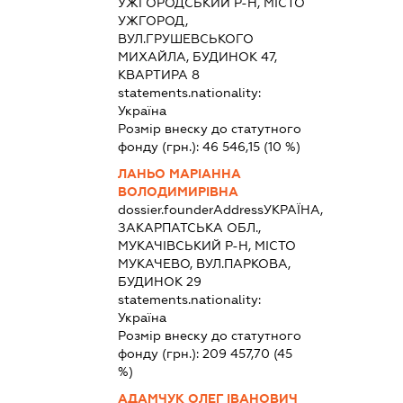
УЖГОРОДСЬКИЙ Р-Н, МІСТО
УЖГОРОД,
ВУЛ.ГРУШЕВСЬКОГО
МИХАЙЛА, БУДИНОК 47,
КВАРТИРА 8
statements.nationality:
Україна
Розмір внеску до статутного
фонду (грн.):
46 546,15
(10 %)
ЛАНЬО МАРІАННА
ВОЛОДИМИРІВНА
dossier.founderAddress
УКРАЇНА,
ЗАКАРПАТСЬКА ОБЛ.,
МУКАЧІВСЬКИЙ Р-Н, МІСТО
МУКАЧЕВО, ВУЛ.ПАРКОВА,
БУДИНОК 29
statements.nationality:
Україна
Розмір внеску до статутного
фонду (грн.):
209 457,70
(45
%)
АДАМЧУК ОЛЕГ ІВАНОВИЧ