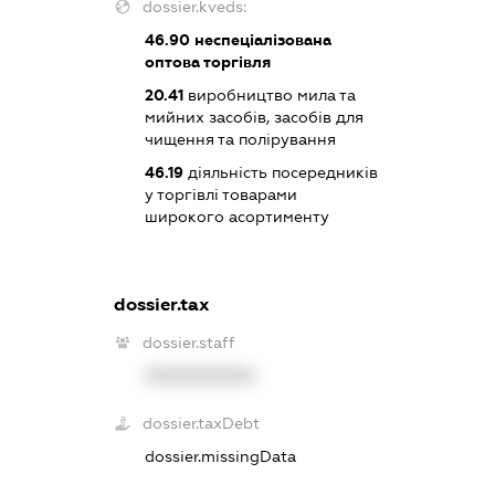
dossier.kveds:
46.90
неспеціалізована
оптова торгівля
20.41
виробництво мила та
мийних засобів, засобів для
чищення та полірування
46.19
діяльність посередників
у торгівлі товарами
широкого асортименту
dossier.tax
dossier.staff
XXXXXXXXXX
dossier.taxDebt
dossier.missingData