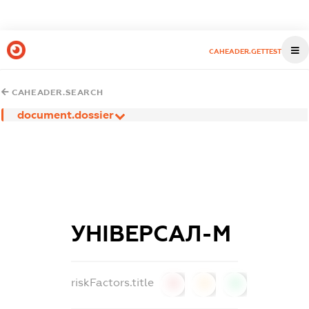
CAHEADER.GETTEST
CAHEADER.SEARCH
document.dossier
УНІВЕРСАЛ-М
riskFactors.title
0
0
0