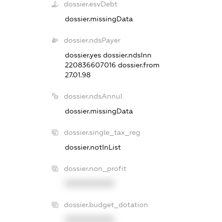
dossier.esvDebt
dossier.missingData
dossier.ndsPayer
dossier.yes
dossier.ndsInn
220836607016
dossier.from
27.01.98
dossier.ndsAnnul
dossier.missingData
dossier.single_tax_reg
dossier.notInList
dossier.non_profit
XXXXXXXXXX
dossier.budget_dotation
XXXXXXXXXX