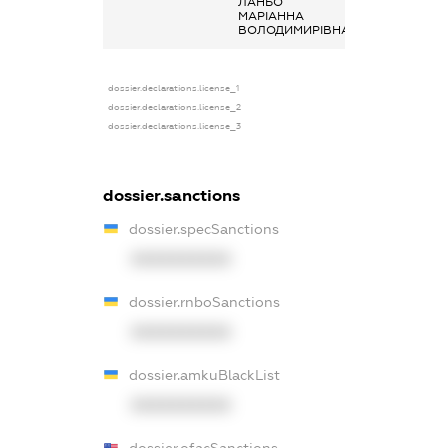
ЛАНЬО
-
МАРІАННА
ВОЛОДИМИРІВНА
dossier.declarations.license_1
dossier.declarations.license_2
dossier.declarations.license_3
dossier.sanctions
dossier.specSanctions
XXXXXXXXXX
dossier.rnboSanctions
XXXXXXXXXX
dossier.amkuBlackList
XXXXXXXXXX