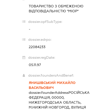
ТОВАРИСТВО З ОБМЕЖЕНОЮ
ВІДПОВІДАЛЬНІСТЮ "МІОР"
dossier.opfSubType:
-
dossier.edrpo:
22084233
dossier.regDate:
05.11.97
dossier.foundersAndBenef:
ЯНИШІВСЬКИЙ МИХАЙЛО
ВАСИЛЬОВИЧ
dossier.founderAddress
РОСІЙСЬКА
ФЕДЕРАЦІЯ, 00000,
НИЖЕГОРОДСЬКА ОБЛАСТЬ,
М.НИЖНІЙ НОВГОРОД, ВУЛИЦЯ