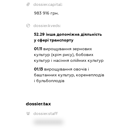
dossier.capital:
983 916 грн.
dossier.kveds:
52.29
інша допоміжна діяльність
у сфері транспорту
01.11
вирощування зернових
культур (крім рису), бобових
культур і насіння олійних культур
01.13
вирощування овочів і
баштанних культур, коренеплодів
і бульбоплодів
dossier.tax
dossier.staff
XXXXXXXXXX