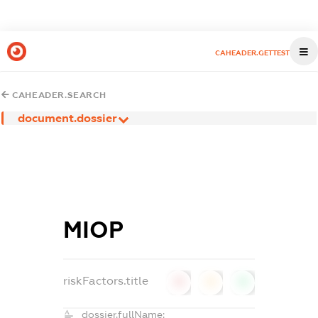
CAHEADER.GETTEST
CAHEADER.SEARCH
document.dossier
МІОР
riskFactors.title
0
0
0
dossier.fullName: