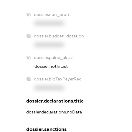
dossier.non_profit
XXXXXXXXXX
dossier.budget_dotation
XXXXXXXXXX
dossier.palne_akciz
dossier.notInList
dossier.bigTaxPayerReg
XXXXXXXXXX
dossier.declarations.title
dossier.declarations.noData
dossier.sanctions