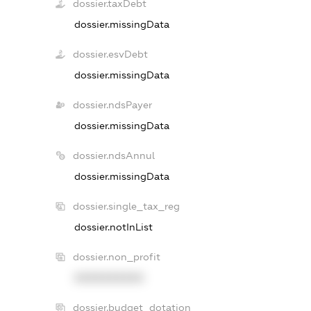
dossier.taxDebt
dossier.missingData
dossier.esvDebt
dossier.missingData
dossier.ndsPayer
dossier.missingData
dossier.ndsAnnul
dossier.missingData
dossier.single_tax_reg
dossier.notInList
dossier.non_profit
XXXXXXXXXX
dossier.budget_dotation