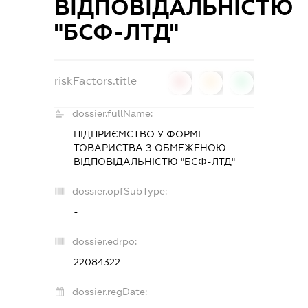
ВІДПОВІДАЛЬНІСТЮ
"БСФ-ЛТД"
riskFactors.title
0
0
0
dossier.fullName:
ПІДПРИЄМСТВО У ФОРМІ
ТОВАРИСТВА З ОБМЕЖЕНОЮ
ВІДПОВІДАЛЬНІСТЮ "БСФ-ЛТД"
dossier.opfSubType:
-
dossier.edrpo:
22084322
dossier.regDate: