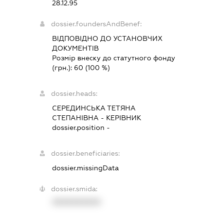
28.12.95
dossier.foundersAndBenef:
ВІДПОВІДНО ДО УСТАНОВЧИХ
ДОКУМЕНТІВ
Розмір внеску до статутного фонду
(грн.):
60
(100 %)
dossier.heads:
СЕРЕДИНСЬКА ТЕТЯНА
СТЕПАНІВНА
-
КЕРІВНИК
dossier.position -
dossier.beneficiaries:
dossier.missingData
dossier.smida:
XXXXXXXXXX