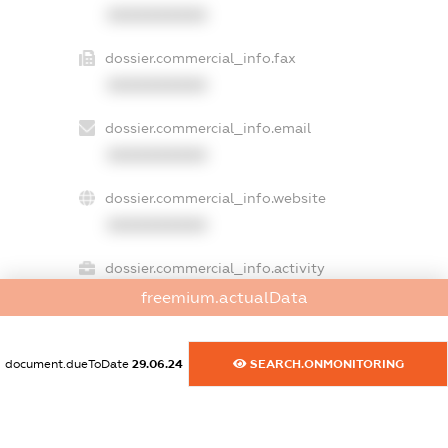
XXXXXXXXXX
dossier.commercial_info.fax
XXXXXXXXXX
dossier.commercial_info.email
XXXXXXXXXX
dossier.commercial_info.website
XXXXXXXXXX
dossier.commercial_info.activity
XXXXXXXXXX
freemium.actualData
document.dueToDate
29.06.24
SEARCH.ONMONITORING
freemium.exampleText_1
freemium.exampleText_2
freemium.anonymousPerSearch2