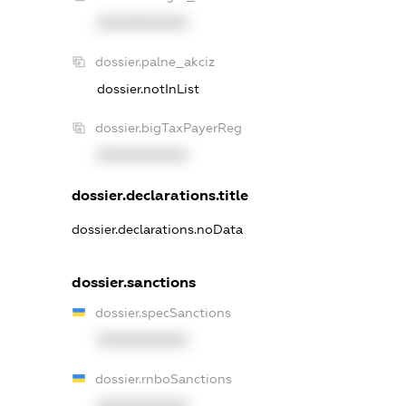
XXXXXXXXXX
dossier.palne_akciz
dossier.notInList
dossier.bigTaxPayerReg
XXXXXXXXXX
dossier.declarations.title
dossier.declarations.noData
dossier.sanctions
dossier.specSanctions
XXXXXXXXXX
dossier.rnboSanctions