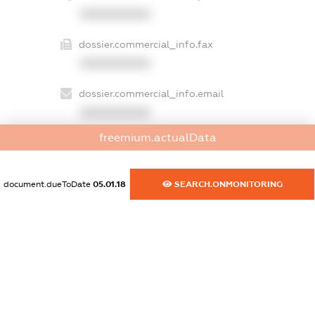
XXXXXXXXXX
dossier.commercial_info.fax
XXXXXXXXXX
dossier.commercial_info.email
XXXXXXXXXX
freemium.actualData
dossier.commercial_info.website
XXXXXXXXXX
document.dueToDate
05.01.18
SEARCH.ONMONITORING
dossier.commercial_info.activity
XXXXXXXXXX
freemium.exampleText_1
freemium.exampleText_2
freemium.anonymousPerSearch2