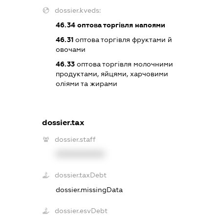
dossier.kveds:
46.34
оптова торгівля напоями
46.31
оптова торгівля фруктами й
овочами
46.33
оптова торгівля молочними
продуктами, яйцями, харчовими
оліями та жирами
dossier.tax
dossier.staff
XXXXXXXXXX
dossier.taxDebt
dossier.missingData
dossier.esvDebt