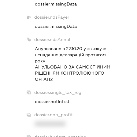
dossier.missingData
dossier.ndsPayer
dossier.missingData
dossier.ndsAnnul
Анульовано з 22.10.20 у зв'язку з:
ненадання декларацiй протягом
року
АНУЛЬОВАНО ЗА САМОСТIЙНИМ
РIШЕННЯМ КОНТРОЛЮЮЧОГО
ОРГАНУ.
dossier.single_tax_reg
dossier.notInList
dossier.non_profit
XXXXXXXXXX
dossier.budget_dotation