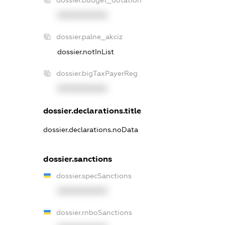
XXXXXXXXXX
dossier.palne_akciz
dossier.notInList
dossier.bigTaxPayerReg
XXXXXXXXXX
dossier.declarations.title
dossier.declarations.noData
dossier.sanctions
dossier.specSanctions
XXXXXXXXXX
dossier.rnboSanctions