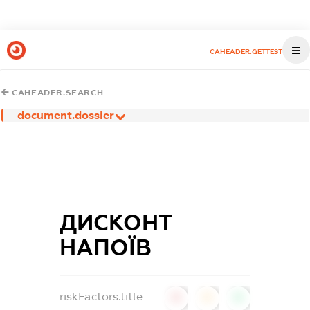
CAHEADER.GETTEST
CAHEADER.SEARCH
document.dossier
ДИСКОНТ
НАПОЇВ
riskFactors.title
0
0
0