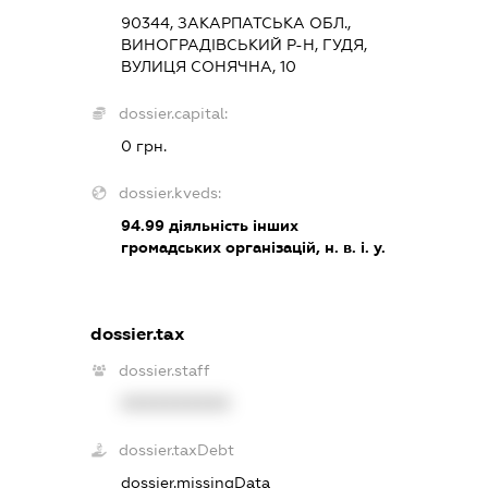
90344, ЗАКАРПАТСЬКА ОБЛ.,
ВИНОГРАДІВСЬКИЙ Р-Н, ГУДЯ,
ВУЛИЦЯ СОНЯЧНА, 10
dossier.capital:
0 грн.
dossier.kveds:
94.99
діяльність інших
громадських організацій, н. в. і. у.
dossier.tax
dossier.staff
XXXXXXXXXX
dossier.taxDebt
dossier.missingData