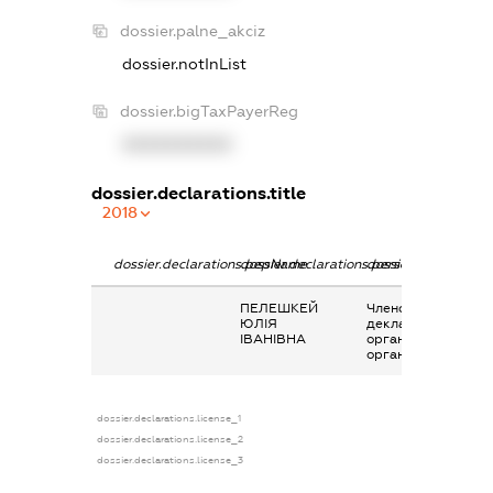
dossier.palne_akciz
dossier.notInList
dossier.bigTaxPayerReg
XXXXXXXXXX
dossier.declarations.title
2018
dossier.declarations.pepName
dossier.declarations.personName
dossier.declaration
ПЕЛЕШКЕЙ
Членство суб’єкта
ЮЛІЯ
декларування в
ІВАНІВНА
організаціях та їх
органах
dossier.declarations.license_1
dossier.declarations.license_2
dossier.declarations.license_3