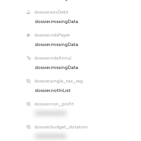
dossier.esvDebt
dossier.missingData
dossier.ndsPayer
dossier.missingData
dossier.ndsAnnul
dossier.missingData
dossier.single_tax_reg
dossier.notInList
dossier.non_profit
XXXXXXXXXX
dossier.budget_dotation
XXXXXXXXXX