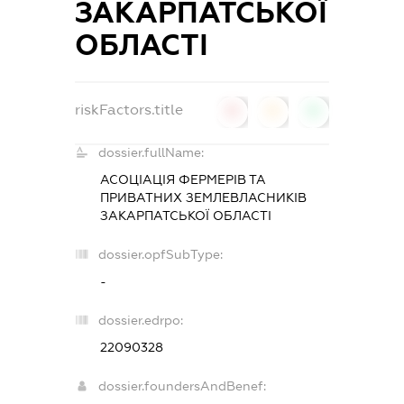
ЗАКАРПАТСЬКОЇ
ОБЛАСТІ
riskFactors.title
0
0
0
dossier.fullName:
АСОЦІАЦІЯ ФЕРМЕРІВ ТА
ПРИВАТНИХ ЗЕМЛЕВЛАСНИКІВ
ЗАКАРПАТСЬКОЇ ОБЛАСТІ
dossier.opfSubType:
-
dossier.edrpo:
22090328
dossier.foundersAndBenef: