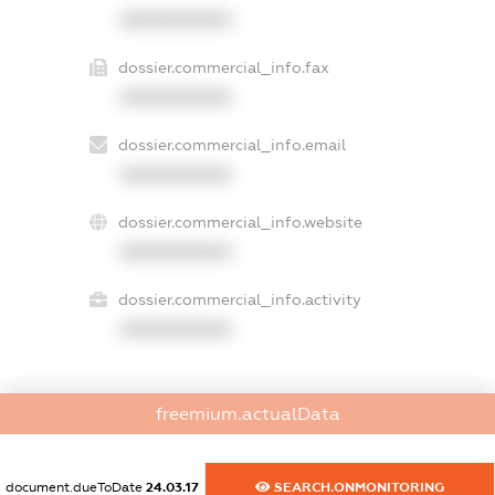
XXXXXXXXXX
dossier.commercial_info.fax
XXXXXXXXXX
dossier.commercial_info.email
XXXXXXXXXX
dossier.commercial_info.website
XXXXXXXXXX
dossier.commercial_info.activity
XXXXXXXXXX
freemium.actualData
freemium.exampleText_1
freemium.exampleText_2
freemium.anonymousPerSearch2
document.dueToDate
24.03.17
SEARCH.ONMONITORING