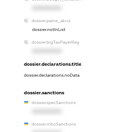
XXXXXXXXXX
dossier.palne_akciz
dossier.notInList
dossier.bigTaxPayerReg
XXXXXXXXXX
dossier.declarations.title
dossier.declarations.noData
dossier.sanctions
dossier.specSanctions
XXXXXXXXXX
dossier.rnboSanctions