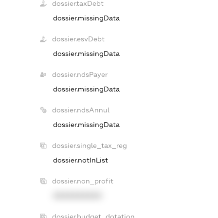
dossier.taxDebt
dossier.missingData
dossier.esvDebt
dossier.missingData
dossier.ndsPayer
dossier.missingData
dossier.ndsAnnul
dossier.missingData
dossier.single_tax_reg
dossier.notInList
dossier.non_profit
XXXXXXXXXX
dossier.budget_dotation