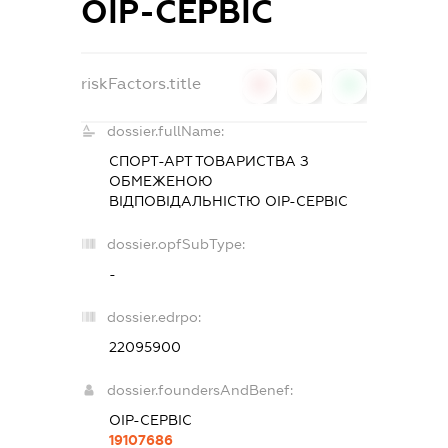
ОІР-СЕРВІС
riskFactors.title
0
0
0
dossier.fullName:
СПОРТ-АРТ ТОВАРИСТВА З
ОБМЕЖЕНОЮ
ВІДПОВІДАЛЬНІСТЮ ОІР-СЕРВІС
dossier.opfSubType:
-
dossier.edrpo:
22095900
dossier.foundersAndBenef:
ОІР-СЕРВІС
19107686