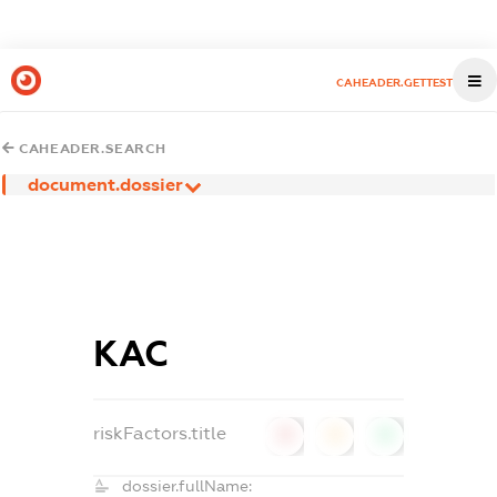
CAHEADER.GETTEST
CAHEADER.SEARCH
document.dossier
КАС
riskFactors.title
0
0
0
dossier.fullName: