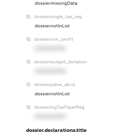
dossier.missingData
dossier.single_tax_reg
dossier.notInList
dossier.non_profit
XXXXXXXXXX
dossier.budget_dotation
XXXXXXXXXX
dossier.palne_akciz
dossier.notInList
dossier.bigTaxPayerReg
XXXXXXXXXX
dossier.declarations.title