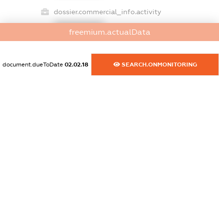
dossier.commercial_info.activity
XXXXXXXXXX
freemium.actualData
document.dueToDate
02.02.18
SEARCH.ONMONITORING
freemium.exampleText_1
freemium.exampleText_2
freemium.anonymousPerSearch2
FREEMIUM.DETAILS
FREEMIUM.REGISTER