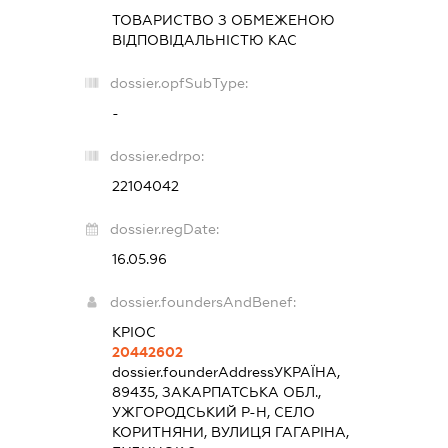
ТОВАРИСТВО З ОБМЕЖЕНОЮ
ВІДПОВІДАЛЬНІСТЮ
КАС
dossier.opfSubType:
-
dossier.edrpo:
22104042
dossier.regDate:
16.05.96
dossier.foundersAndBenef:
КРІОС
20442602
dossier.founderAddress
УКРАЇНА,
89435, ЗАКАРПАТСЬКА ОБЛ.,
УЖГОРОДСЬКИЙ Р-Н, СЕЛО
КОРИТНЯНИ, ВУЛИЦЯ ГАГАРІНА,