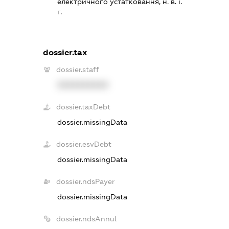
електричного устатковання, н. в. і.
г.
dossier.tax
dossier.staff
XXXXXXXXXX
dossier.taxDebt
dossier.missingData
dossier.esvDebt
dossier.missingData
dossier.ndsPayer
dossier.missingData
dossier.ndsAnnul