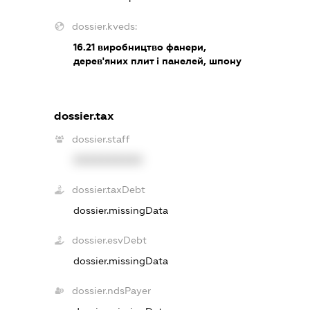
dossier.kveds:
16.21
виробництво фанери,
дерев'яних плит і панелей, шпону
dossier.tax
dossier.staff
XXXXXXXXXX
dossier.taxDebt
dossier.missingData
dossier.esvDebt
dossier.missingData
dossier.ndsPayer