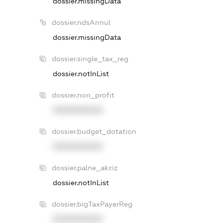
dossier.missingData
dossier.ndsAnnul
dossier.missingData
dossier.single_tax_reg
dossier.notInList
dossier.non_profit
XXXXXXXXXX
dossier.budget_dotation
XXXXXXXXXX
dossier.palne_akciz
dossier.notInList
dossier.bigTaxPayerReg
XXXXXXXXXX