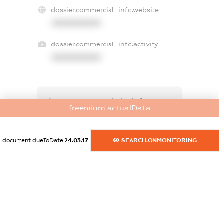
dossier.commercial_info.website
XXXXXXXXXX
dossier.commercial_info.activity
XXXXXXXXXX
freemium.exampleText_1
freemium.actualData
freemium.exampleText_2
freemium.anonymousPerSearch2
FREEMIUM.DETAILS
document.dueToDate
24.03.17
SEARCH.ONMONITORING
FREEMIUM.REGISTER