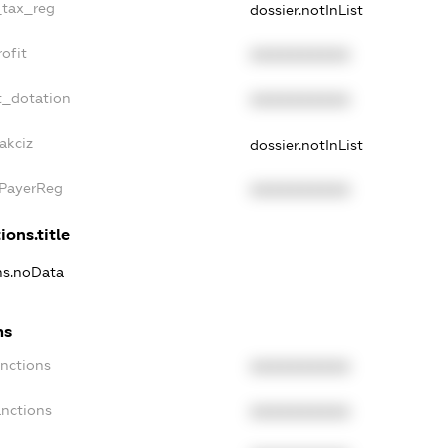
_tax_reg
dossier.notInList
ofit
XXXXXXXXXX
t_dotation
XXXXXXXXXX
akciz
dossier.notInList
xPayerReg
XXXXXXXXXX
ions.title
ons.noData
ns
anctions
XXXXXXXXXX
anctions
XXXXXXXXXX