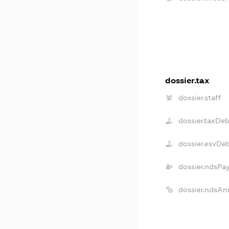
dossier.tax
dossier.staff
dossier.taxDeb
dossier.esvDe
dossier.ndsPa
dossier.ndsAn