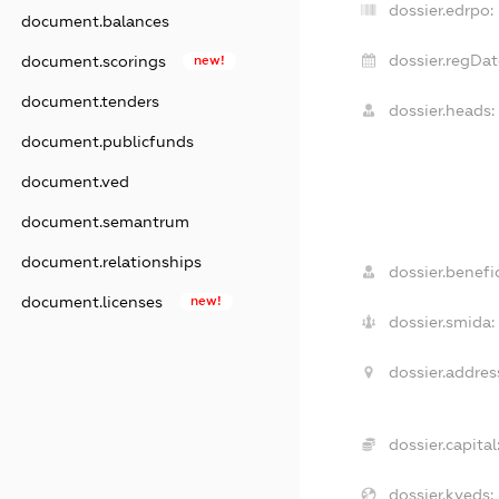
dossier.edrpo:
document.balances
dossier.regDat
document.scorings
new!
document.tenders
dossier.heads:
document.publicfunds
document.ved
document.semantrum
document.relationships
dossier.benefic
document.licenses
new!
dossier.smida:
dossier.addres
dossier.capital
dossier.kveds: