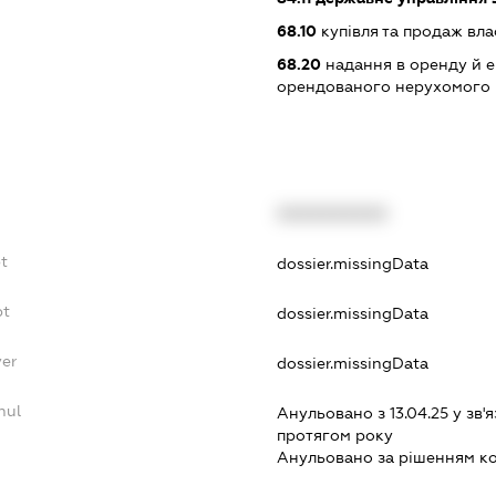
68.10
купівля та продаж вл
68.20
надання в оренду й е
орендованого нерухомого
XXXXXXXXXX
t
dossier.missingData
bt
dossier.missingData
yer
dossier.missingData
nul
Анульовано з 13.04.25 у зв'я
протягом року
Анульовано за рiшенням к