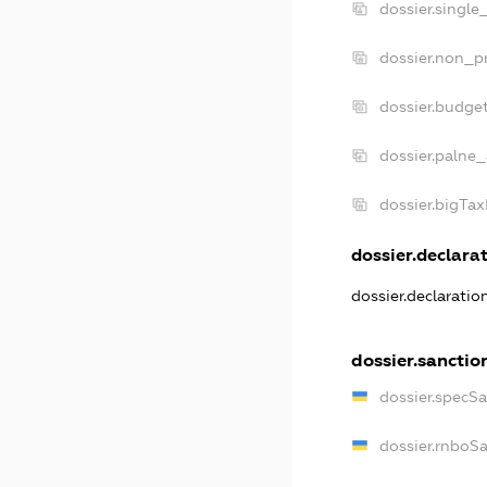
dossier.single
dossier.non_pr
dossier.budge
dossier.palne_
dossier.bigTa
dossier.declarat
dossier.declarati
dossier.sanctio
dossier.specS
dossier.rnboS