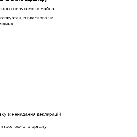
асного нерухомого майна
ксплуатацію власного чи
 майна
зку з:
ненадання декларацiй
онтролюючого органу.