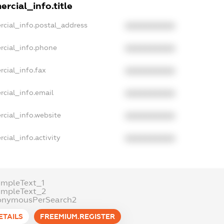
rcial_info.title
rcial_info.postal_address
XXXXXXXXXX
rcial_info.phone
XXXXXXXXXX
cial_info.fax
XXXXXXXXXX
rcial_info.email
XXXXXXXXXX
rcial_info.website
XXXXXXXXXX
cial_info.activity
XXXXXXXXXX
ampleText_1
ampleText_2
onymousPerSearch2
ETAILS
FREEMIUM.REGISTER