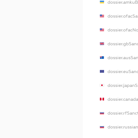
dossier.amkuB
dossier.ofacS
dossier.ofacN
dossier.gbSan
dossier.ausSa
dossier.euSan
dossier.japan
dossier.canad
dossier.rfSanc
dossier.russia