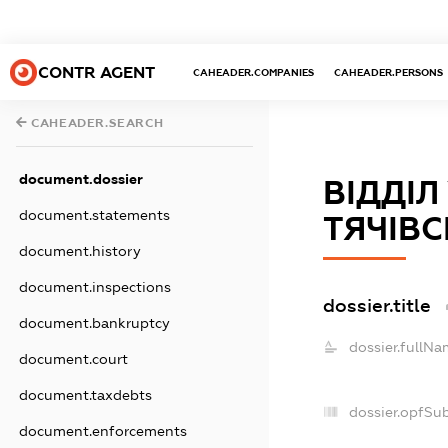
CONTR AGENT
CAHEADER.COMPANIES
CAHEADER.PERSONS
CAHEADER.SEARCH
document.dossier
ВІДДІ
document.statements
ТЯЧІВС
document.history
document.inspections
dossier.title
document.bankruptcy
dossier.fullNa
document.court
document.taxdebts
dossier.opfSu
document.enforcements