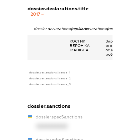
dossier.declarations.title
2017
dossier.declarations.pepName
dossier.declarations.personName
dossier.declaratio
КОСТИК
Заробітна плата
ВЕРОНІКА
отримана за
ІВАНІВНА
основним місцем
роботи
dossier.declarations.license_1
dossier.declarations.license_2
dossier.declarations.license_3
dossier.sanctions
dossier.specSanctions
XXXXXXXXXX
dossier.rnboSanctions