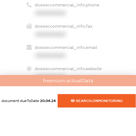
dossier.commercial_info.phone
XXXXXXXXXX
dossier.commercial_info.fax
XXXXXXXXXX
dossier.commercial_info.email
XXXXXXXXXX
dossier.commercial_info.website
XXXXXXXXXX
freemium.actualData
dossier.commercial_info.activity
XXXXXXXXXX
document.dueToDate
20.04.24
SEARCH.ONMONITORING
freemium.exampleText_1
freemium.exampleText_2
freemium.anonymousPerSearch2