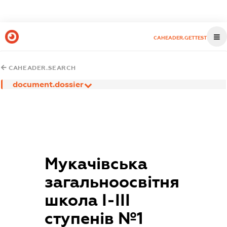
CAHEADER.GETTEST
CAHEADER.SEARCH
document.dossier
Мукачівська
загальноосвітня
школа І-ІІІ
ступенів №1