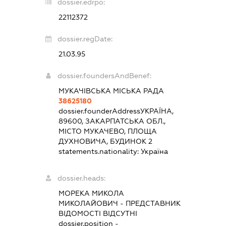
dossier.edrpo:
22112372
dossier.regDate:
21.03.95
dossier.foundersAndBenef:
МУКАЧІВСЬКА МІСЬКА РАДА
38625180
dossier.founderAddress
УКРАЇНА,
89600, ЗАКАРПАТСЬКА ОБЛ.,
МІСТО МУКАЧЕВО, ПЛОЩА
ДУХНОВИЧА, БУДИНОК 2
statements.nationality:
Україна
dossier.heads:
МОРЕКА МИКОЛА
МИКОЛАЙОВИЧ
-
ПРЕДСТАВНИК
ВІДОМОСТІ ВІДСУТНІ
dossier.position -