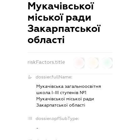
Мукачівської
міської ради
Закарпатської
області
riskFactors.title
0
0
0
dossier.fullName:
Мукачівська загальноосвітня
школа І-ІІІ ступенів №1
Мукачівської міської ради
Закарпатської області
dossier.opfSubType:
-