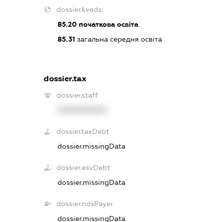
dossier.kveds:
85.20
початкова освіта
85.31
загальна середня освіта
dossier.tax
dossier.staff
XXXXXXXXXX
dossier.taxDebt
dossier.missingData
dossier.esvDebt
dossier.missingData
dossier.ndsPayer
dossier.missingData