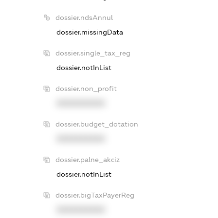
dossier.ndsAnnul
dossier.missingData
dossier.single_tax_reg
dossier.notInList
dossier.non_profit
XXXXXXXXXX
dossier.budget_dotation
XXXXXXXXXX
dossier.palne_akciz
dossier.notInList
dossier.bigTaxPayerReg
XXXXXXXXXX