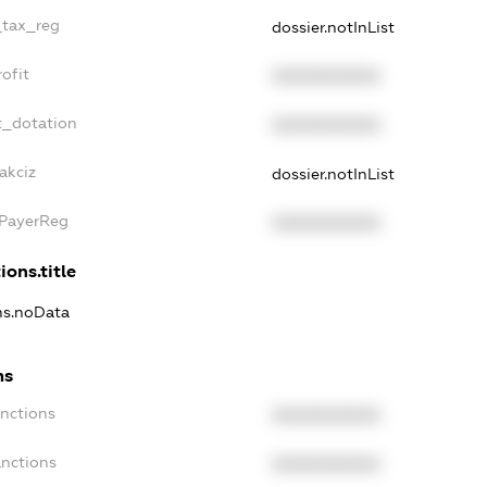
_tax_reg
dossier.notInList
ofit
XXXXXXXXXX
t_dotation
XXXXXXXXXX
akciz
dossier.notInList
xPayerReg
XXXXXXXXXX
ions.title
ons.noData
ns
anctions
XXXXXXXXXX
anctions
XXXXXXXXXX