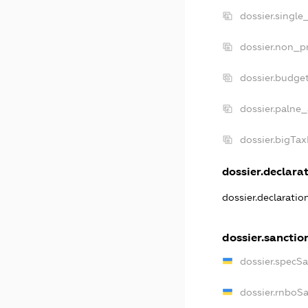
dossier.single
dossier.non_pr
dossier.budge
dossier.palne_
dossier.bigTa
dossier.declarat
dossier.declarati
dossier.sanctio
dossier.specS
dossier.rnboS