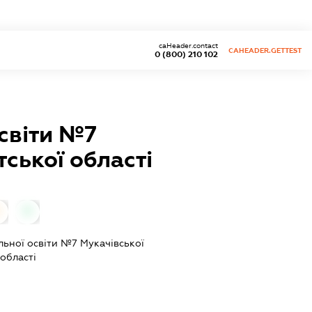
caHeader.contact
CAHEADER.GETTEST
0 (800) 210 102
світи №7
ської області
0
льної освіти №7 Мукачівської
 області