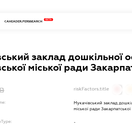
BETA
CAHEADER.PERSSEARCH
ський заклад дошкільної о
ської міської ради Закарпат
riskFactors.title
0
0
me:
Мукачівський заклад дошкі
міської ради Закарпатської
bType:
-