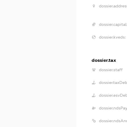
dossier.addres
dossier.capital
dossier.kveds:
dossier.tax
dossier.staff
dossier.taxDeb
dossier.esvDe
dossier.ndsPa
dossier.ndsAn