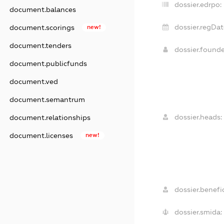
dossier.edrpo:
document.balances
dossier.regDat
document.scorings
new!
document.tenders
dossier.found
document.publicfunds
document.ved
document.semantrum
dossier.heads:
document.relationships
document.licenses
new!
dossier.benefic
dossier.smida: