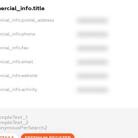
rcial_info.title
rcial_info.postal_address
XXXXXXXXXX
rcial_info.phone
XXXXXXXXXX
cial_info.fax
XXXXXXXXXX
rcial_info.email
XXXXXXXXXX
rcial_info.website
XXXXXXXXXX
cial_info.activity
XXXXXXXXXX
ampleText_1
ampleText_2
onymousPerSearch2
ETAILS
FREEMIUM.REGISTER