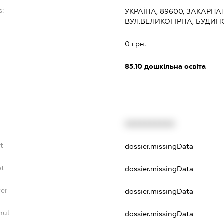
s:
УКРАЇНА, 89600, ЗАКАРПАТ
ВУЛ.ВЕЛИКОГІРНА, БУДИН
:
0 грн.
85.10
дошкільна освіта
XXXXXXXXXX
t
dossier.missingData
bt
dossier.missingData
yer
dossier.missingData
nul
dossier.missingData