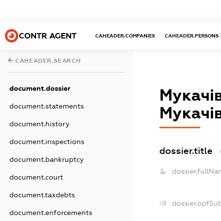
CONTR AGENT
CAHEADER.COMPANIES
CAHEADER.PERSONS
CAHEADER.SEARCH
document.dossier
Мукачів
document.statements
Мукачів
document.history
document.inspections
dossier.title
document.bankruptcy
dossier.fullNa
document.court
document.taxdebts
dossier.opfSu
document.enforcements