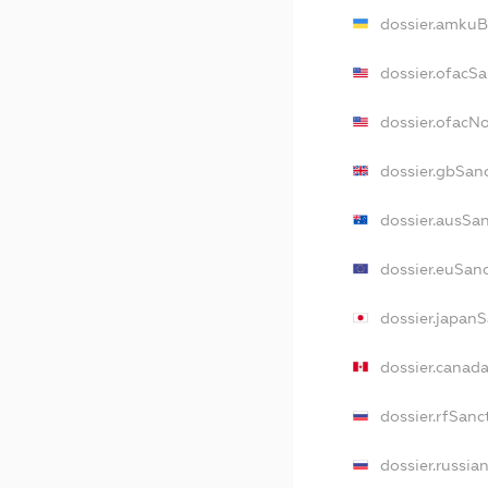
dossier.amkuB
dossier.ofacSa
dossier.ofacN
dossier.gbSan
dossier.ausSa
dossier.euSan
dossier.japan
dossier.canad
dossier.rfSanc
dossier.russia