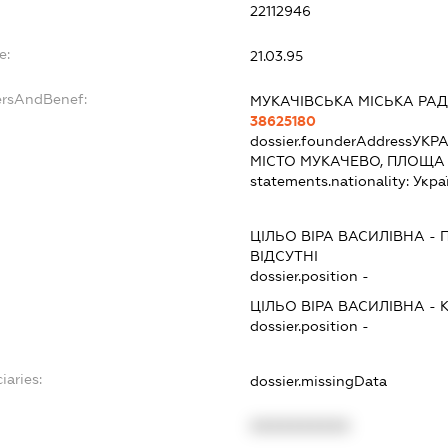
22112946
e:
21.03.95
ersAndBenef:
МУКАЧІВСЬКА МІСЬКА РА
38625180
dossier.founderAddress
УКРА
МІСТО МУКАЧЕВО, ПЛОЩА
statements.nationality:
Укра
ЦІЛЬО ВІРА ВАСИЛІВНА
-
ВІДСУТНІ
dossier.position -
ЦІЛЬО ВІРА ВАСИЛІВНА
-
dossier.position -
iaries:
dossier.missingData
XXXXXXXXXX