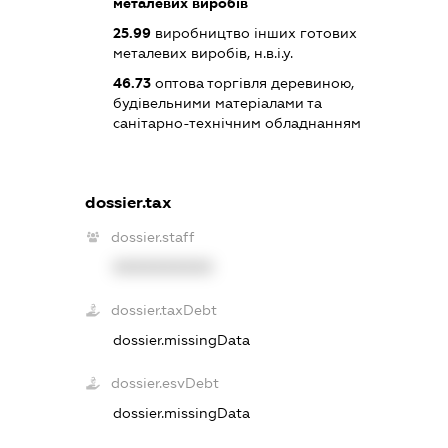
металевих виробів
25.99
виробництво інших готових
металевих виробів, н.в.і.у.
46.73
оптова торгівля деревиною,
будівельними матеріалами та
санітарно-технічним обладнанням
dossier.tax
dossier.staff
XXXXXXXXXX
dossier.taxDebt
dossier.missingData
dossier.esvDebt
dossier.missingData