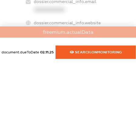
dossier.commercial_info.email
XXXXXXXXXX
dossier.commercial_info.website
XXXXXXXXXX
freemium.actualData
dossier.commercial_info.activity
XXXXXXXXXX
document.dueToDate
02.11.25
SEARCH.ONMONITORING
freemium.exampleText_1
freemium.exampleText_2
freemium.anonymousPerSearch2
FREEMIUM.DETAILS
FREEMIUM.REGISTER