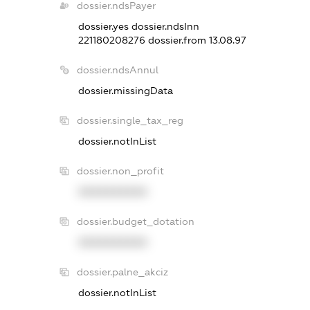
dossier.ndsPayer
dossier.yes
dossier.ndsInn
221180208276
dossier.from 13.08.97
dossier.ndsAnnul
dossier.missingData
dossier.single_tax_reg
dossier.notInList
dossier.non_profit
XXXXXXXXXX
dossier.budget_dotation
XXXXXXXXXX
dossier.palne_akciz
dossier.notInList