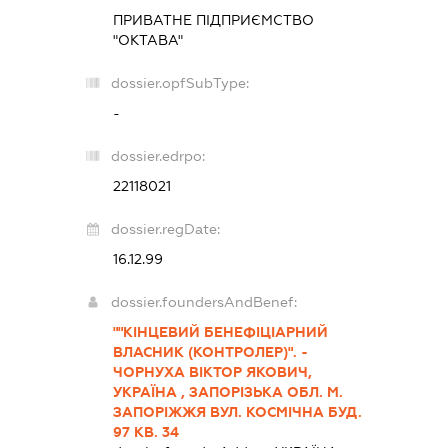
ПРИВАТНЕ ПІДПРИЄМСТВО
"ОКТАВА"
dossier.opfSubType:
-
dossier.edrpo:
22118021
dossier.regDate:
16.12.99
dossier.foundersAndBenef:
""КІНЦЕВИЙ БЕНЕФІЦІАРНИЙ
ВЛАСНИК (КОНТРОЛЕР)". -
ЧОРНУХА ВІКТОР ЯКОВИЧ,
УКРАЇНА , ЗАПОРІЗЬКА ОБЛ. М.
ЗАПОРІЖЖЯ ВУЛ. КОСМІЧНА БУД.
97 КВ. 34