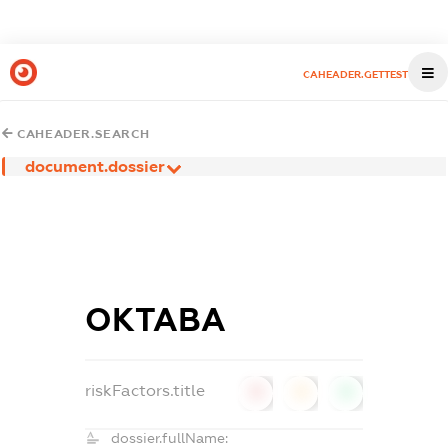
CAHEADER.GETTEST
CAHEADER.SEARCH
document.dossier
ОКТАВА
riskFactors.title
0
0
0
dossier.fullName: