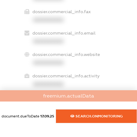
dossier.commercial_info.fax
XXXXXXXXXX
dossier.commercial_info.email
XXXXXXXXXX
dossier.commercial_info.website
XXXXXXXXXX
dossier.commercial_info.activity
XXXXXXXXXX
freemium.actualData
freemium.exampleText_1
freemium.exampleText_2
document.dueToDate
17.09.25
SEARCH.ONMONITORING
freemium.anonymousPerSearch2
FREEMIUM.DETAILS