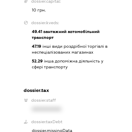
dossier.capital:
10 грн.
dossier.kveds:
49.41
вантажний автомобільний
транспорт
47.19
інші види роздрібної торгівлі в
неспеціалізованих магазинах
52.29
інша допоміжна діяльність у
сфері транспорту
dossier.tax
dossier.staff
XXXXXXXXXX
dossier.taxDebt
dossier.missingData