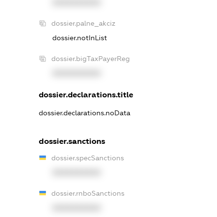
XXXXXXXXXX
dossier.palne_akciz
dossier.notInList
dossier.bigTaxPayerReg
XXXXXXXXXX
dossier.declarations.title
dossier.declarations.noData
dossier.sanctions
dossier.specSanctions
XXXXXXXXXX
dossier.rnboSanctions
XXXXXXXXXX