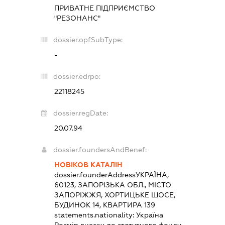
ПРИВАТНЕ ПІДПРИЄМСТВО
"РЕЗОНАНС"
dossier.opfSubType:
-
dossier.edrpo:
22118245
dossier.regDate:
20.07.94
dossier.foundersAndBenef:
НОВІКОВ КАТАЛІН
dossier.founderAddress
УКРАЇНА,
60123, ЗАПОРІЗЬКА ОБЛ., МІСТО
ЗАПОРІЖЖЯ, ХОРТИЦЬКЕ ШОСЕ,
БУДИНОК 14, КВАРТИРА 139
statements.nationality:
Україна
Розмір внеску до статутного фонду