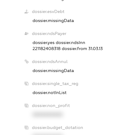
dossier.esvDebt
dossier.missingData
dossier.ndsPayer
dossier.yes
dossier.ndsInn
221182408318
dossier.from 31.03.13
dossier.ndsAnnul
dossier.missingData
dossier.single_tax_reg
dossier.notInList
dossier.non_profit
XXXXXXXXXX
dossier.budget_dotation