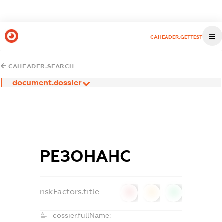
CAHEADER.GETTEST
CAHEADER.SEARCH
document.dossier
РЕЗОНАНС
riskFactors.title
0
0
0
dossier.fullName: