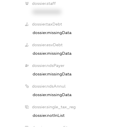
dossier.staff
XXXXXXXXXX
dossier.taxDebt
dossier.missingData
dossier.esvDebt
dossier.missingData
dossier.ndsPayer
dossier.missingData
dossier.ndsAnnul
dossier.missingData
dossier.single_tax_reg
dossier.notInList