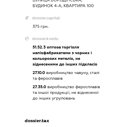
ВУЛИЦЯ БОРОДІНСЬКА,
БУДИНОК 4-А, КВАРТИРА 100
dossier.capital:
375 грн.
dossier.kveds:
51.52.3
оптова торгівля
напівфабрикатами з чорних і
кольорових металів, не
віднесеними до інших підкласів
27.10.0
виробництво чавуну, сталі
та феросплавів
27.35.0
виробництво феросплавів
та іншої продукції, не віднесеної
до інших угруповань
dossier.tax