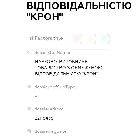
ВІДПОВІДАЛЬНІСТЮ
"КРОН"
riskFactors.title
0
0
0
dossier.fullName:
НАУКОВО-ВИРОБНИЧЕ
ТОВАРИСТВО З ОБМЕЖЕНОЮ
ВІДПОВІДАЛЬНІСТЮ "КРОН"
dossier.opfSubType:
-
dossier.edrpo:
22118438
dossier.regDate: