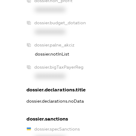
dossier.non_profit
XXXXXXXXXX
dossier.budget_dotation
XXXXXXXXXX
dossier.palne_akciz
dossier.notInList
dossier.bigTaxPayerReg
XXXXXXXXXX
dossier.declarations.title
dossier.declarations.noData
dossier.sanctions
dossier.specSanctions