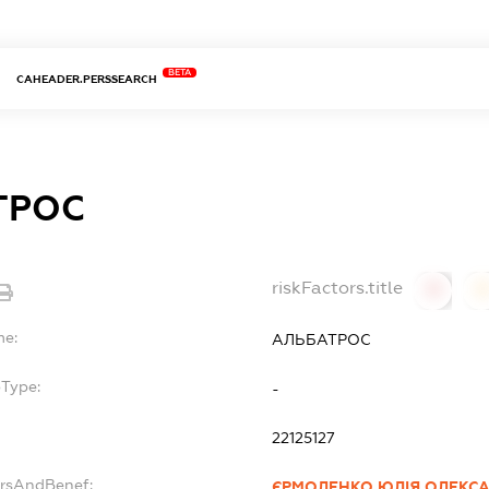
BETA
CAHEADER.PERSSEARCH
ТРОС
riskFactors.title
0
0
me:
АЛЬБАТРОС
bType:
-
22125127
ersAndBenef:
ЄРМОЛЕНКО ЮЛІЯ ОЛЕКС