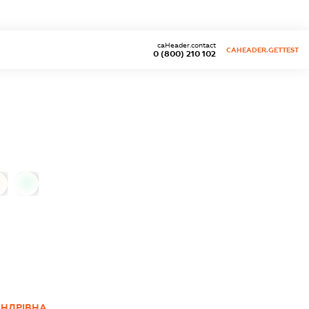
caHeader.contact
CAHEADER.GETTEST
0 (800) 210 102
0
АНДРІВНА