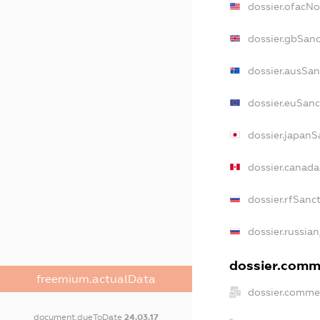
dossier.ofacN
dossier.gbSanc
dossier.ausSan
dossier.euSanc
dossier.japanS
dossier.canad
dossier.rfSanc
dossier.russian
dossier.comme
freemium.actualData
dossier.commer
document.dueToDate
24.03.17