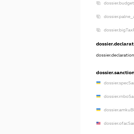
dossier.budge
dossier.palne_
dossier.bigTa
dossier.declarat
dossier.declaratio
dossier.sanctio
dossier.specSa
dossier.rnboSa
dossier.amkuBl
dossier.ofacSa