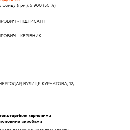
о фонду (грн.):
5 900
(50 %)
ИРОВИЧ
-
ПІДПИСАНТ
ИРОВИЧ
-
КЕРІВНИК
ЕНЕРГОДАР, ВУЛИЦЯ КУРЧАТОВА, 12,
това торгівля харчовими
ютюновими виробами
ярного пасажирського транспорту