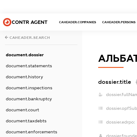
CONTR AGENT
CAHEADER.COMPANIES
CAHEADER.PERSONS
CAHEADER.SEARCH
document.dossier
АЛЬБА
document.statements
document.history
dossier.title
document.inspections
dossier.fullNa
document.bankruptcy
dossier.opfSu
document.court
document.taxdebts
dossier.edrpo:
document.enforcements
dossier.found