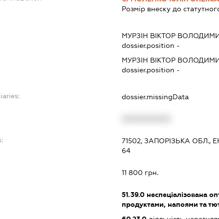
Розмір внеску до статутног
МУРЗІН ВІКТОР ВОЛОДИМ
dossier.position -
МУРЗІН ВІКТОР ВОЛОДИМ
dossier.position -
iaries:
dossier.missingData
XXXXXXXXXX
:
71502, ЗАПОРІЗЬКА ОБЛ., 
64
11 800 грн.
51.39.0
неспеціалізована оп
продуктами, напоями та т
60.23.0
діяльність нерегул