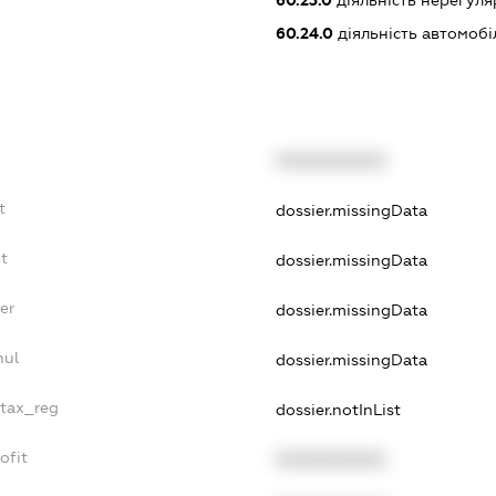
60.24.0
діяльність автомоб
XXXXXXXXXX
t
dossier.missingData
t
dossier.missingData
er
dossier.missingData
nul
dossier.missingData
_tax_reg
dossier.notInList
ofit
XXXXXXXXXX