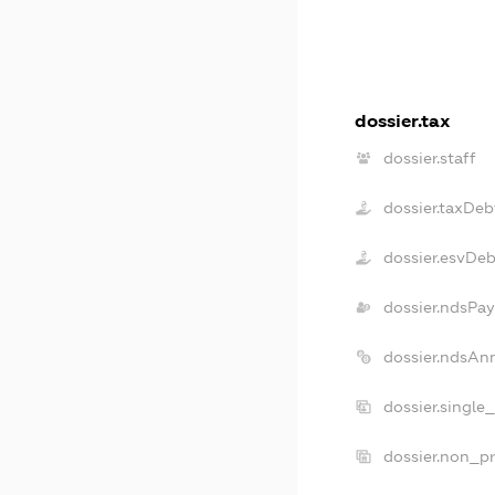
dossier.tax
dossier.staff
dossier.taxDeb
dossier.esvDeb
dossier.ndsPay
dossier.ndsAn
dossier.single
dossier.non_pr