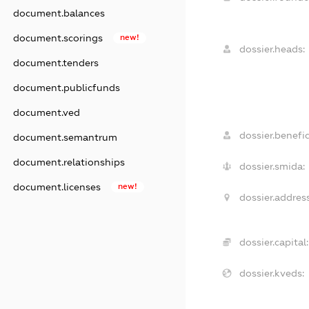
document.balances
document.scorings
new!
dossier.heads:
document.tenders
document.publicfunds
document.ved
dossier.benefic
document.semantrum
document.relationships
dossier.smida:
document.licenses
new!
dossier.address
dossier.capital:
dossier.kveds: