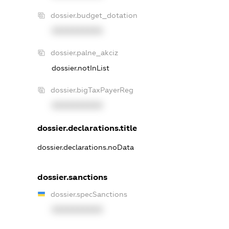
dossier.budget_dotation
XXXXXXXXXX
dossier.palne_akciz
dossier.notInList
dossier.bigTaxPayerReg
XXXXXXXXXX
dossier.declarations.title
dossier.declarations.noData
dossier.sanctions
dossier.specSanctions
XXXXXXXXXX