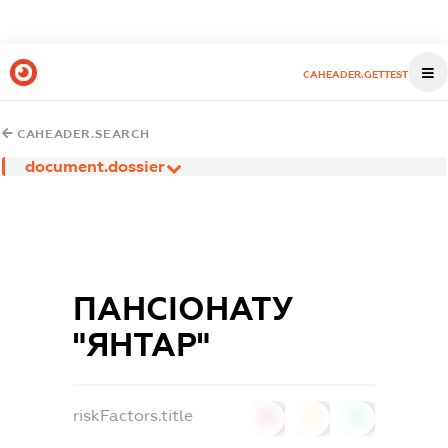
CAHEADER.GETTEST
CAHEADER.SEARCH
document.dossier
ПАНСІОНАТУ
"ЯНТАР"
riskFactors.title
0
0
0