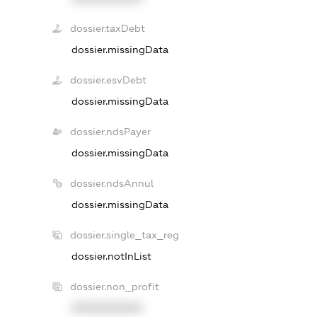
dossier.taxDebt
dossier.missingData
dossier.esvDebt
dossier.missingData
dossier.ndsPayer
dossier.missingData
dossier.ndsAnnul
dossier.missingData
dossier.single_tax_reg
dossier.notInList
dossier.non_profit
XXXXXXXXXX