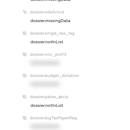
dossier.ndsAnnul
dossier.missingData
dossier.single_tax_reg
dossier.notInList
dossier.non_profit
XXXXXXXXXX
dossier.budget_dotation
XXXXXXXXXX
dossier.palne_akciz
dossier.notInList
dossier.bigTaxPayerReg
XXXXXXXXXX