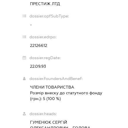
ПРЕСТИЖ ЛТД
dossier.opfSubType:
-
dossier.edrpo:
22126612
dossier.regDate:
22.09.93
dossier.foundersAndBenef:
ЧЛЕНИ ТОВАРИСТВА
Розмір внеску до статутного фонду
(грн.):
5
(100 %)
dossier.heads:
ГУМЕНЮК СЕРГІЙ
ОЛЕКСАНДРОВИЧ
-
ГОЛОВА