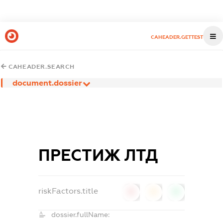
CAHEADER.GETTEST
CAHEADER.SEARCH
document.dossier
ПРЕСТИЖ ЛТД
riskFactors.title
0
0
0
dossier.fullName: