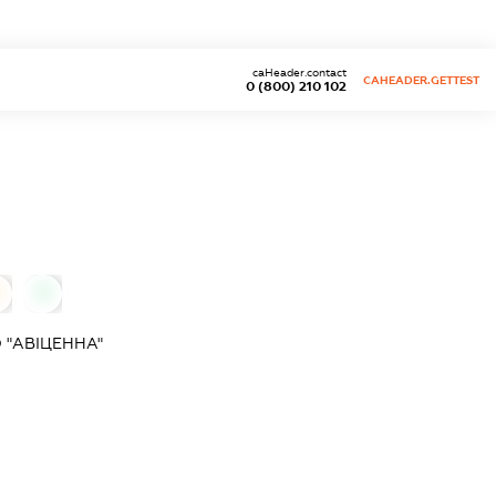
caHeader.contact
CAHEADER.GETTEST
0 (800) 210 102
0
 "АВІЦЕННА"