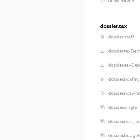
dossier.kveds:
dossier.tax
dossier.staff
dossier.taxDeb
dossier.esvDeb
dossier.ndsPay
dossier.ndsAn
dossier.single
dossier.non_pr
dossier.budge