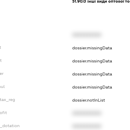
51.90.0
інші види оптової то
XXXXXXXXXX
t
dossier.missingData
t
dossier.missingData
er
dossier.missingData
nul
dossier.missingData
_tax_reg
dossier.notInList
ofit
XXXXXXXXXX
t_dotation
XXXXXXXXXX