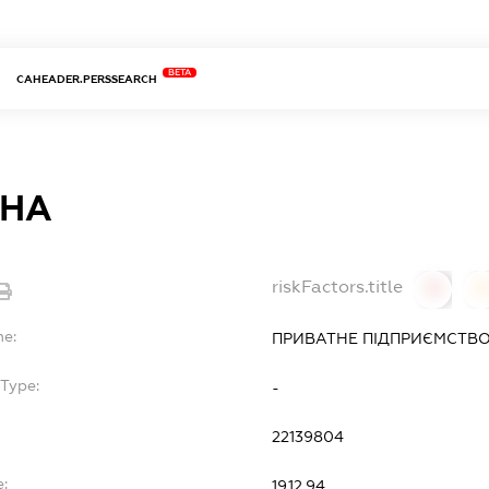
BETA
CAHEADER.PERSSEARCH
ННА
riskFactors.title
0
0
me:
ПРИВАТНЕ ПІДПРИЄМСТВО
Type:
-
22139804
e:
19.12.94