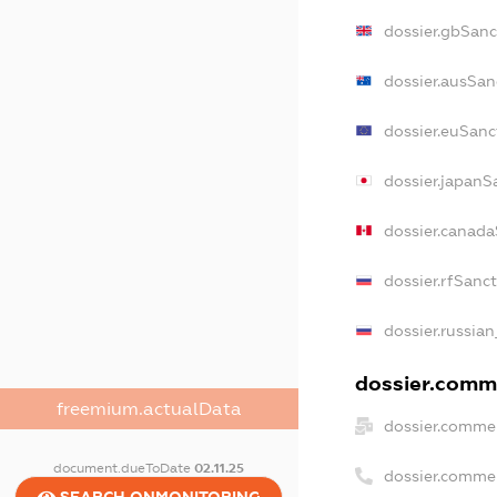
dossier.gbSanc
dossier.ausSan
dossier.euSanc
dossier.japanS
dossier.canad
dossier.rfSanc
dossier.russian
dossier.comme
freemium.actualData
dossier.commer
document.dueToDate
02.11.25
dossier.comme