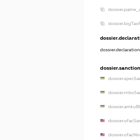
dossier.palne_
dossier.bigTa
dossier.declarati
dossier.declaratio
dossier.sanctio
dossier.specSa
dossier.rnboSa
dossier.amkuBl
dossier.ofacSa
dossier.ofacN