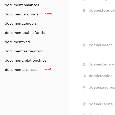
document.balances
dossier.found
document.scorings
new!
document.tenders
document.publicfunds
document.ved
dossier.heads:
document.semantrum
document.relationships
dossier.benefic
document.licenses
new!
dossier.smida:
dossier.address
dossier.capital: