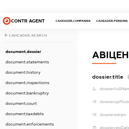
CONTR AGENT
CAHEADER.COMPANIES
CAHEADER.PERSONS
CAHEADER.SEARCH
document.dossier
АВІЦЕ
document.statements
document.history
dossier.title
document.inspections
dossier.fullNa
document.bankruptcy
dossier.opfSub
document.court
document.taxdebts
dossier.edrpo:
document.enforcements
dossier.regDat