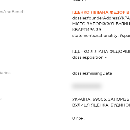
ersAndBenef:
ІЩЕНКО ЛІЛІАНА ФЕДОРІ
dossier.founderAddress
УКРА
МІСТО ЗАПОРІЖЖЯ, ВУЛИЦ
КВАРТИРА 39
statements.nationality:
Укра
ІЩЕНКО ЛІЛІАНА ФЕДОРІ
dossier.position -
iaries:
dossier.missingData
XXXXXXXXXX
:
УКРАЇНА, 69005, ЗАПОРІЗ
ВУЛИЦЯ ЯЦЕНКА, БУДИНОК
0 грн.