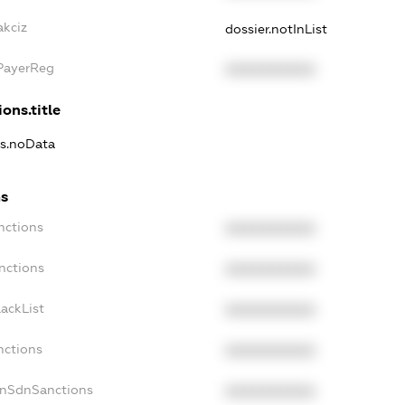
akciz
dossier.notInList
xPayerReg
XXXXXXXXXX
ons.title
ns.noData
ns
nctions
XXXXXXXXXX
nctions
XXXXXXXXXX
ackList
XXXXXXXXXX
nctions
XXXXXXXXXX
onSdnSanctions
XXXXXXXXXX