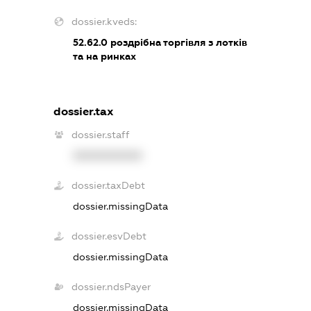
dossier.kveds:
52.62.0
роздрібна торгівля з лотків
та на ринках
dossier.tax
dossier.staff
XXXXXXXXXX
dossier.taxDebt
dossier.missingData
dossier.esvDebt
dossier.missingData
dossier.ndsPayer
dossier.missingData