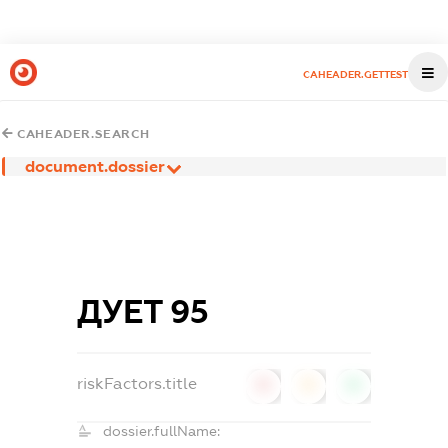
CAHEADER.GETTEST
CAHEADER.SEARCH
document.dossier
ДУЕТ 95
riskFactors.title
0
0
0
dossier.fullName: