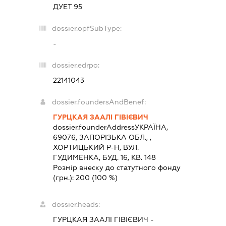
ДУЕТ 95
dossier.opfSubType:
-
dossier.edrpo:
22141043
dossier.foundersAndBenef:
ГУРЦКАЯ ЗААЛІ ГІВІЄВИЧ
dossier.founderAddress
УКРАЇНА,
69076, ЗАПОРIЗЬКА ОБЛ., ,
ХОРТИЦЬКИЙ Р-Н, ВУЛ.
ГУДИМЕНКА, БУД. 16, КВ. 148
Розмір внеску до статутного фонду
(грн.):
200
(100 %)
dossier.heads:
ГУРЦКАЯ ЗААЛІ ГІВІЄВИЧ
-