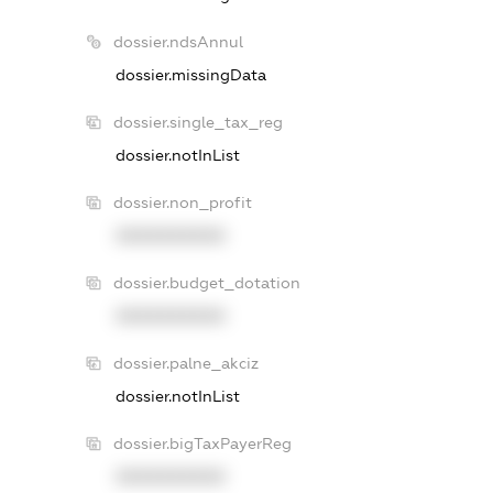
dossier.ndsAnnul
dossier.missingData
dossier.single_tax_reg
dossier.notInList
dossier.non_profit
XXXXXXXXXX
dossier.budget_dotation
XXXXXXXXXX
dossier.palne_akciz
dossier.notInList
dossier.bigTaxPayerReg
XXXXXXXXXX