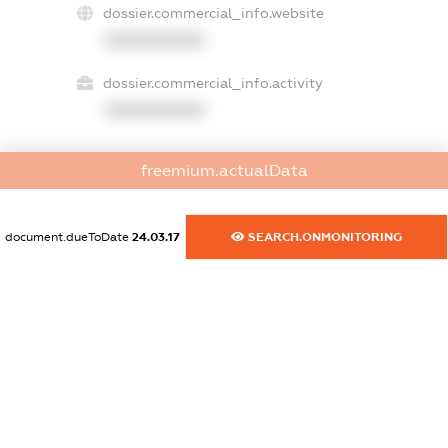
dossier.commercial_info.website
XXXXXXXXXX
dossier.commercial_info.activity
XXXXXXXXXX
freemium.actualData
freemium.exampleText_1
freemium.exampleText_2
freemium.anonymousPerSearch2
document.dueToDate
24.03.17
SEARCH.ONMONITORING
FREEMIUM.DETAILS
FREEMIUM.REGISTER