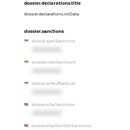
dossier.declarations.title
dossier.declarations.noData
dossier.sanctions
dossier.specSanctions
XXXXXXXXXX
dossier.rnboSanctions
XXXXXXXXXX
dossier.amkuBlackList
XXXXXXXXXX
dossier.ofacSanctions
XXXXXXXXXX
dossier.ofacNonSdnSanctions