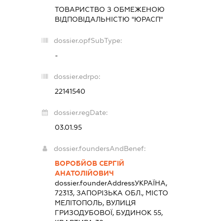
ТОВАРИСТВО З ОБМЕЖЕНОЮ
ВІДПОВІДАЛЬНІСТЮ "ЮРАСП"
dossier.opfSubType:
-
dossier.edrpo:
22141540
dossier.regDate:
03.01.95
dossier.foundersAndBenef:
ВОРОБЙОВ СЕРГІЙ
АНАТОЛІЙОВИЧ
dossier.founderAddress
УКРАЇНА,
72313, ЗАПОРІЗЬКА ОБЛ., МІСТО
МЕЛІТОПОЛЬ, ВУЛИЦЯ
ГРИЗОДУБОВОЇ, БУДИНОК 55,