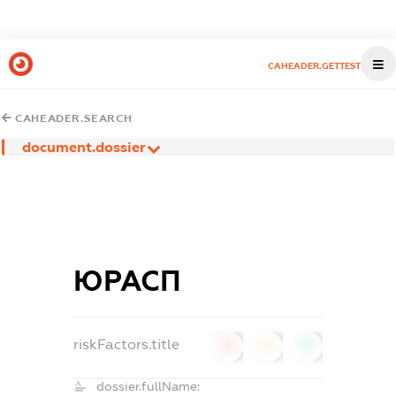
CAHEADER.GETTEST
CAHEADER.SEARCH
document.dossier
ЮРАСП
riskFactors.title
0
0
0
dossier.fullName: