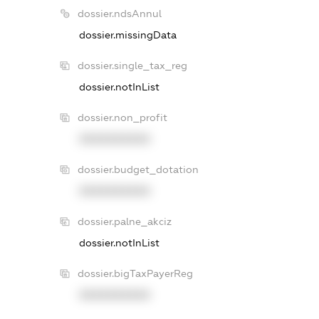
dossier.ndsAnnul
dossier.missingData
dossier.single_tax_reg
dossier.notInList
dossier.non_profit
XXXXXXXXXX
dossier.budget_dotation
XXXXXXXXXX
dossier.palne_akciz
dossier.notInList
dossier.bigTaxPayerReg
XXXXXXXXXX