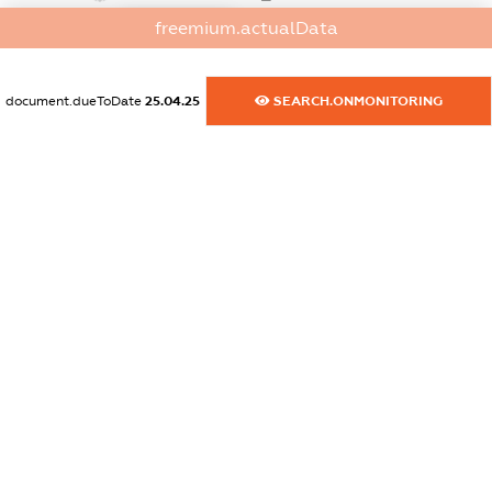
XXXXXXXXXX
freemium.actualData
dossier.commercial_info.activity
XXXXXXXXXX
document.dueToDate
25.04.25
SEARCH.ONMONITORING
freemium.exampleText_1
freemium.exampleText_2
freemium.anonymousPerSearch2
FREEMIUM.DETAILS
FREEMIUM.REGISTER