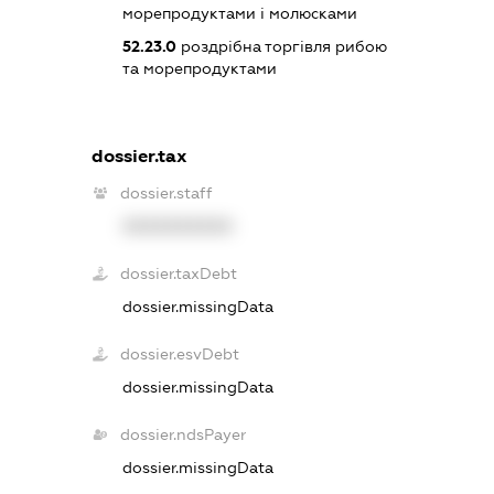
морепродуктами і молюсками
52.23.0
роздрібна торгівля рибою
та морепродуктами
dossier.tax
dossier.staff
XXXXXXXXXX
dossier.taxDebt
dossier.missingData
dossier.esvDebt
dossier.missingData
dossier.ndsPayer
dossier.missingData