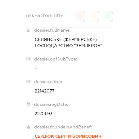
riskFactors.title
0
0
0
dossier.fullName:
СЕЛЯНСЬКЕ (ФЕРМЕРСЬКЕ)
ГОСПОДАРСТВО "ЗЕМЛЕРОБ"
dossier.opfSubType:
-
dossier.edrpo:
22142077
dossier.regDate:
22.04.93
dossier.foundersAndBenef:
СЕРДЮК СЕРГІЙ БОРИСОВИЧ