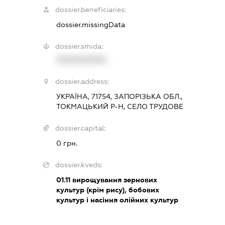
dossier.beneficiaries:
dossier.missingData
dossier.smida:
XXXXXXXXXX
dossier.address:
УКРАЇНА, 71754, ЗАПОРІЗЬКА ОБЛ.,
ТОКМАЦЬКИЙ Р-Н, СЕЛО ТРУДОВЕ
dossier.capital:
0 грн.
dossier.kveds:
01.11
вирощування зернових
культур (крім рису), бобових
культур і насіння олійних культур