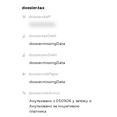
dossier.tax
dossier.staff
XXXXXXXXXX
dossier.taxDebt
dossier.missingData
dossier.esvDebt
dossier.missingData
dossier.ndsPayer
dossier.missingData
dossier.ndsAnnul
Анульовано з 03.09.06 у зв'язку з:
Анульовано за iнiцiативою
платника
.