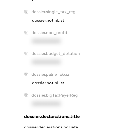
dossier.single_tax_reg
dossier.notInList
dossier.non_profit
XXXXXXXXXX
dossier.budget_dotation
XXXXXXXXXX
dossier.palne_akciz
dossier.notInList
dossier.bigTaxPayerReg
XXXXXXXXXX
dossier.declarations.title
dossier.declarations.noData