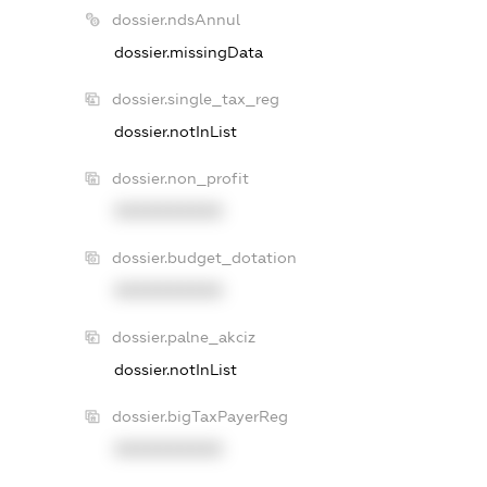
dossier.ndsAnnul
dossier.missingData
dossier.single_tax_reg
dossier.notInList
dossier.non_profit
XXXXXXXXXX
dossier.budget_dotation
XXXXXXXXXX
dossier.palne_akciz
dossier.notInList
dossier.bigTaxPayerReg
XXXXXXXXXX