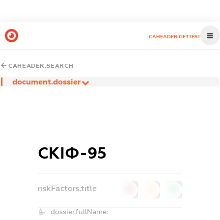
CAHEADER.GETTEST
CAHEADER.SEARCH
document.dossier
СКІФ-95
riskFactors.title
0
0
0
dossier.fullName: