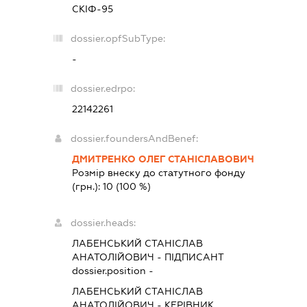
СКІФ-95
dossier.opfSubType:
-
dossier.edrpo:
22142261
dossier.foundersAndBenef:
ДМИТРЕНКО ОЛЕГ СТАНІСЛАВОВИЧ
Розмір внеску до статутного фонду
(грн.):
10
(100 %)
dossier.heads:
ЛАБЕНСЬКИЙ СТАНІСЛАВ
АНАТОЛІЙОВИЧ
-
ПІДПИСАНТ
dossier.position -
ЛАБЕНСЬКИЙ СТАНІСЛАВ
АНАТОЛІЙОВИЧ
-
КЕРІВНИК