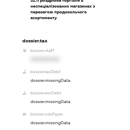
52.11
роздрібна торгівля в
неспеціалізованих магазинах з
перевагою продовольчого
асортименту
dossier.tax
dossier.staff
XXXXXXXXXX
dossier.taxDebt
dossier.missingData
dossier.esvDebt
dossier.missingData
dossier.ndsPayer
dossier.missingData