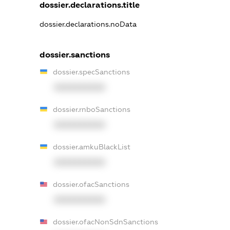
dossier.declarations.title
dossier.declarations.noData
dossier.sanctions
dossier.specSanctions
XXXXXXXXXX
dossier.rnboSanctions
XXXXXXXXXX
dossier.amkuBlackList
XXXXXXXXXX
dossier.ofacSanctions
XXXXXXXXXX
dossier.ofacNonSdnSanctions