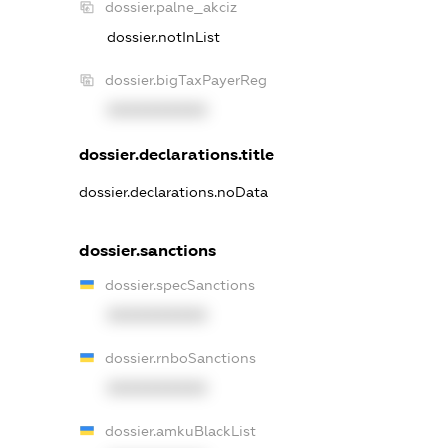
dossier.palne_akciz
dossier.notInList
dossier.bigTaxPayerReg
XXXXXXXXXX
dossier.declarations.title
dossier.declarations.noData
dossier.sanctions
dossier.specSanctions
XXXXXXXXXX
dossier.rnboSanctions
XXXXXXXXXX
dossier.amkuBlackList