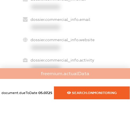
XXXXXXXXXX
dossier.commercial_info.email
XXXXXXXXXX
dossier.commercial_info.website
XXXXXXXXXX
dossier.commercial_info.activity
XXXXXXXXXX
freemium.actualData
document.dueToDate
05.07.25
SEARCH.ONMONITORING
freemium.exampleText_1
freemium.exampleText_2
freemium.anonymousPerSearch2
FREEMIUM.DETAILS
FREEMIUM.REGISTER