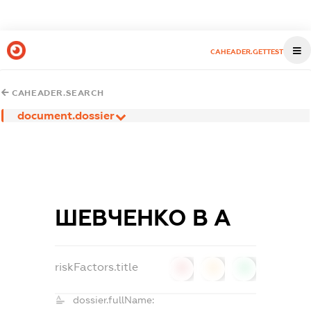
CAHEADER.GETTEST
CAHEADER.SEARCH
document.dossier
ШЕВЧЕНКО В А
riskFactors.title
0
0
0
dossier.fullName: