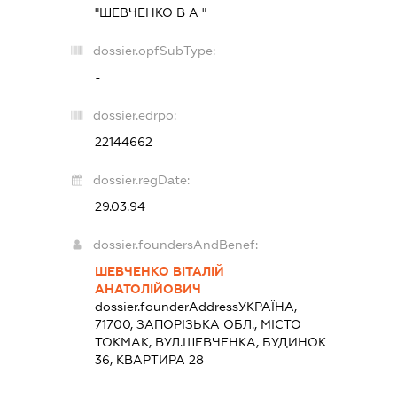
"ШЕВЧЕНКО В А "
dossier.opfSubType:
-
dossier.edrpo:
22144662
dossier.regDate:
29.03.94
dossier.foundersAndBenef:
ШЕВЧЕНКО ВІТАЛІЙ
АНАТОЛІЙОВИЧ
dossier.founderAddress
УКРАЇНА,
71700, ЗАПОРІЗЬКА ОБЛ., МІСТО
ТОКМАК, ВУЛ.ШЕВЧЕНКА, БУДИНОК
36, КВАРТИРА 28