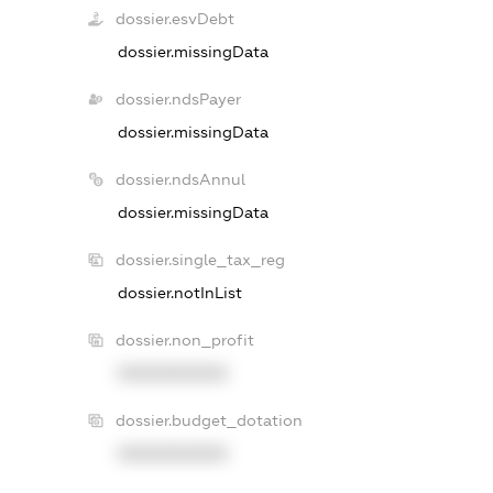
dossier.esvDebt
dossier.missingData
dossier.ndsPayer
dossier.missingData
dossier.ndsAnnul
dossier.missingData
dossier.single_tax_reg
dossier.notInList
dossier.non_profit
XXXXXXXXXX
dossier.budget_dotation
XXXXXXXXXX