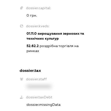
dossier.capital:
0 грн.
dossier.kveds:
01.11.0
вирощування зернових та
технічних культур
52.62.2
роздрібна торгівля на
ринках
dossier.tax
dossier.staff
XXXXXXXXXX
dossier.taxDebt
dossier.missingData