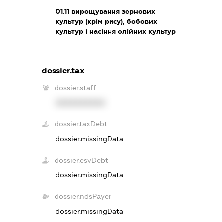
01.11
вирощування зернових
культур (крім рису), бобових
культур і насіння олійних культур
dossier.tax
dossier.staff
XXXXXXXXXX
dossier.taxDebt
dossier.missingData
dossier.esvDebt
dossier.missingData
dossier.ndsPayer
dossier.missingData