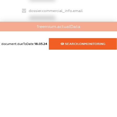
dossier.commercial_info.email
XXXXXXXXXX
freemium.actualData
dossier.commercial_info.website
XXXXXXXXXX
document.dueToDate
18.03.24
SEARCH.ONMONITORING
dossier.commercial_info.activity
XXXXXXXXXX
freemium.exampleText_1
freemium.exampleText_2
freemium.anonymousPerSearch2
FREEMIUM.DETAILS
FREEMIUM.REGISTER