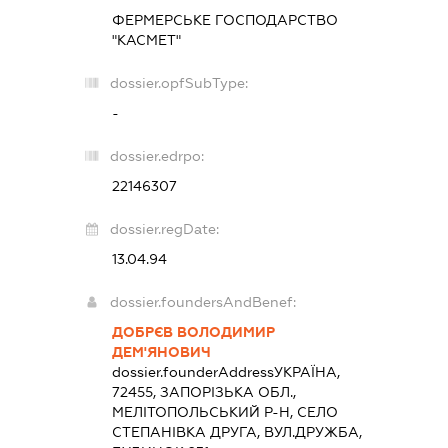
ФЕРМЕРСЬКЕ ГОСПОДАРСТВО
"КАСМЕТ"
dossier.opfSubType:
-
dossier.edrpo:
22146307
dossier.regDate:
13.04.94
dossier.foundersAndBenef:
ДОБРЄВ ВОЛОДИМИР
ДЕМ'ЯНОВИЧ
dossier.founderAddress
УКРАЇНА,
72455, ЗАПОРІЗЬКА ОБЛ.,
МЕЛІТОПОЛЬСЬКИЙ Р-Н, СЕЛО
СТЕПАНІВКА ДРУГА, ВУЛ.ДРУЖБА,