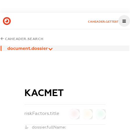
CAHEADER.GETTEST
CAHEADER.SEARCH
document.dossier
КАСМЕТ
riskFactors.title
0
0
0
dossier.fullName: