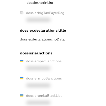
dossier.notInList
dossier.bigTaxPayerReg
XXXXXXXXXX
dossier.declarations.title
dossier.declarations.noData
dossier.sanctions
dossier.specSanctions
XXXXXXXXXX
dossier.rnboSanctions
XXXXXXXXXX
dossier.amkuBlackList
XXXXXXXXXX