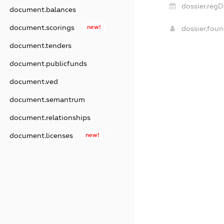
dossier.regD
document.balances
document.scorings
new!
dossier.fou
document.tenders
document.publicfunds
document.ved
document.semantrum
document.relationships
document.licenses
new!