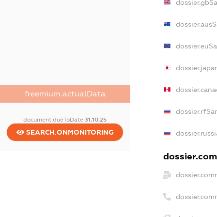
dossier.gbS
dossier.aus
dossier.euS
dossier.jap
dossier.can
freemium.actualData
dossier.rfSa
document.dueToDate
31.10.25
SEARCH.ONMONITORING
dossier.russ
dossier.com
dossier.com
dossier.com