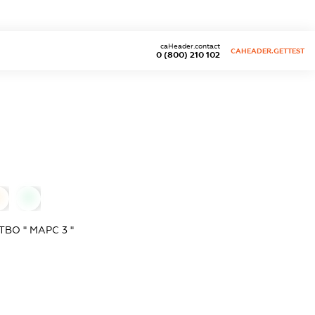
caHeader.contact
CAHEADER.GETTEST
0 (800) 210 102
0
0
О " МАРС 3 "