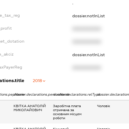
.
le_tax_reg
dossier.notInList
profit
XXXXXXXXXX
get_dotation
XXXXXXXXXX
e_akciz
dossier.notInList
TaxPayerReg
XXXXXXXXXX
ations.title
2018
ations.pepName
dossier.declarations.personName
dossier.declarations.relType
dossier.declaratio
КВІТКА АНАТОЛІЙ
Заробітна плата
Чоловік
МИКОЛАЙОВИЧ
отримана за
основним місцем
роботи