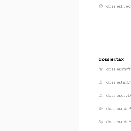
dossier.kved
dossier.tax
dossier.staff
dossier.taxD
dossier.esv
dossier.nds
dossier.nds