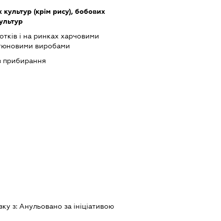
культур (крім рису), бобових
культур
отків і на ринках харчовими
ютюновими виробами
із прибирання
зку з:
Анульовано за iнiцiативою