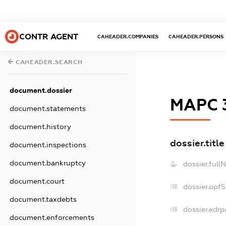
CONTR AGENT
CAHEADER.COMPANIES
CAHEADER.PERSONS
CAHEADER.SEARCH
document.dossier
МАРС 
document.statements
document.history
dossier.title
document.inspections
document.bankruptcy
dossier.full
document.court
dossier.opf
document.taxdebts
dossier.edrp
document.enforcements