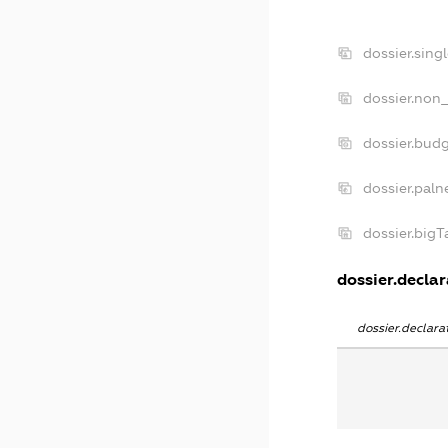
dossier.sing
dossier.non_
dossier.bud
dossier.paln
dossier.big
dossier.declar
dossier.declar