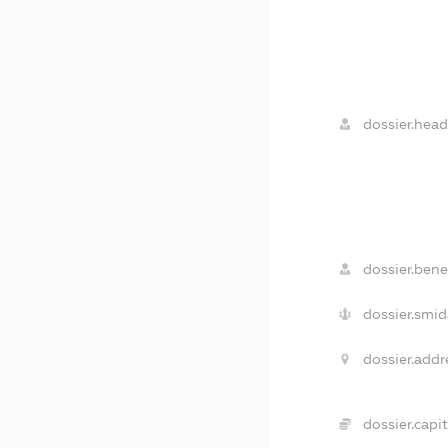
dossier.head
dossier.benef
dossier.smid
dossier.addr
dossier.capit