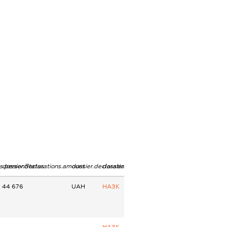
ns.personStatus
dossier.declarations.amount
dossier.declarations.currency
dossier.declarations.source
44 676
UAH
НАЗК