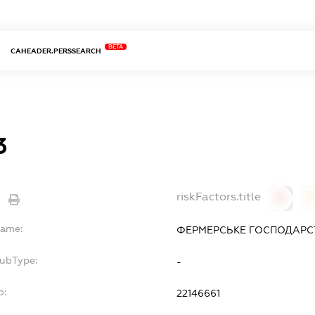
BETA
CAHEADER.PERSSEARCH
3
riskFactors.title
0
Name:
ФЕРМЕРСЬКЕ ГОСПОДАРСТВ
SubType:
-
o:
22146661