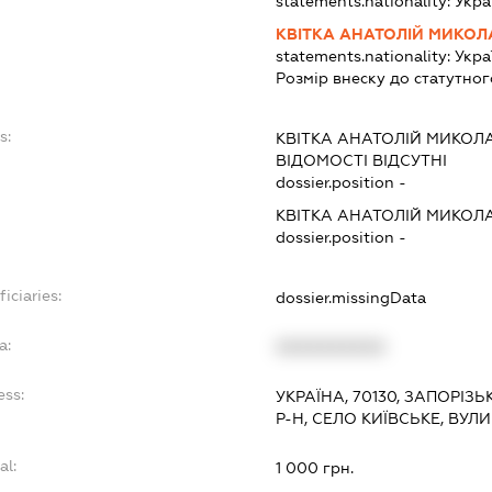
statements.nationality:
Укра
КВІТКА АНАТОЛІЙ МИКО
statements.nationality:
Укра
Розмір внеску до статутног
s:
КВІТКА АНАТОЛІЙ МИКО
ВІДОМОСТІ ВІДСУТНІ
dossier.position -
КВІТКА АНАТОЛІЙ МИКО
dossier.position -
iciaries:
dossier.missingData
a:
XXXXXXXXXX
ess:
УКРАЇНА, 70130, ЗАПОРІ
Р-Н, СЕЛО КИЇВСЬКЕ, ВУЛ
al:
1 000 грн.