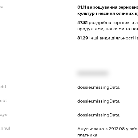
s:
01.11
вирощування зернових 
культур і насіння олійних 
47.81
роздрібна торгівля з л
продуктами, напоями та т
81.29
інші види діяльності 
XXXXXXXXXX
ebt
dossier.missingData
Debt
dossier.missingData
Payer
dossier.missingData
Annul
Анульовано з 29.12.08 у зв'я
платника