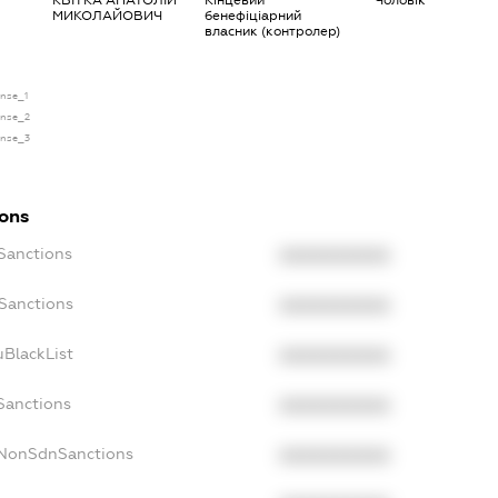
КВІТКА АНАТОЛІЙ
Кінцевий
Чоловік
МИКОЛАЙОВИЧ
бенефіціарний
власник (контролер)
ense_1
cense_2
cense_3
ions
cSanctions
XXXXXXXXXX
oSanctions
XXXXXXXXXX
uBlackList
XXXXXXXXXX
cSanctions
XXXXXXXXXX
cNonSdnSanctions
XXXXXXXXXX