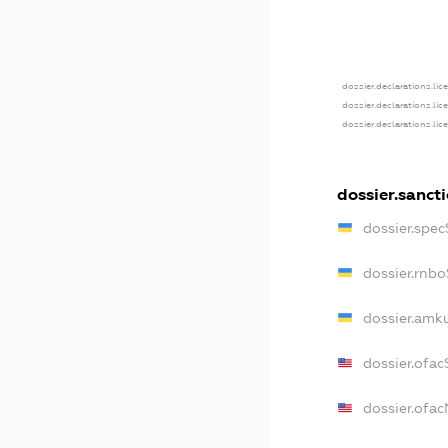
dossier.declarations.lic
dossier.declarations.li
dossier.declarations.li
dossier.sanct
dossier.spe
dossier.rnb
dossier.amk
dossier.ofa
dossier.ofa