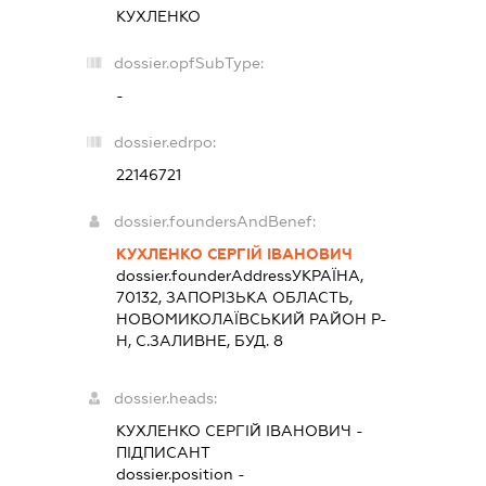
КУХЛЕНКО
dossier.opfSubType:
-
dossier.edrpo:
22146721
dossier.foundersAndBenef:
КУХЛЕНКО СЕРГІЙ ІВАНОВИЧ
dossier.founderAddress
УКРАЇНА,
70132, ЗАПОРIЗЬКА ОБЛАСТЬ,
НОВОМИКОЛАЇВСЬКИЙ РАЙОН Р-
Н, С.ЗАЛИВНЕ, БУД. 8
dossier.heads:
КУХЛЕНКО СЕРГІЙ ІВАНОВИЧ
-
ПІДПИСАНТ
dossier.position -