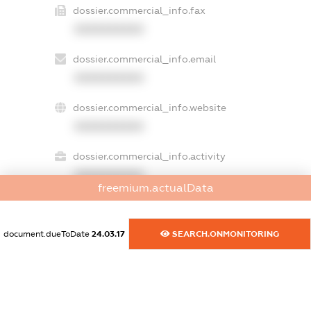
dossier.commercial_info.fax
XXXXXXXXXX
dossier.commercial_info.email
XXXXXXXXXX
dossier.commercial_info.website
XXXXXXXXXX
dossier.commercial_info.activity
XXXXXXXXXX
freemium.actualData
document.dueToDate
24.03.17
SEARCH.ONMONITORING
freemium.exampleText_1
freemium.exampleText_2
freemium.anonymousPerSearch2
FREEMIUM.DETAILS
FREEMIUM.REGISTER