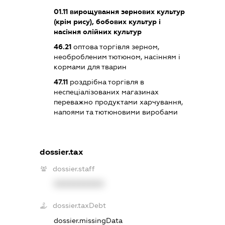
01.11
вирощування зернових культур
(крім рису), бобових культур і
насіння олійних культур
46.21
оптова торгівля зерном,
необробленим тютюном, насінням і
кормами для тварин
47.11
роздрібна торгівля в
неспеціалізованих магазинах
переважно продуктами харчування,
напоями та тютюновими виробами
dossier.tax
dossier.staff
XXXXXXXXXX
dossier.taxDebt
dossier.missingData