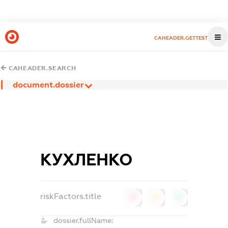
CAHEADER.GETTEST
CAHEADER.SEARCH
document.dossier
КУХЛЕНКО
riskFactors.title
0
0
0
dossier.fullName: