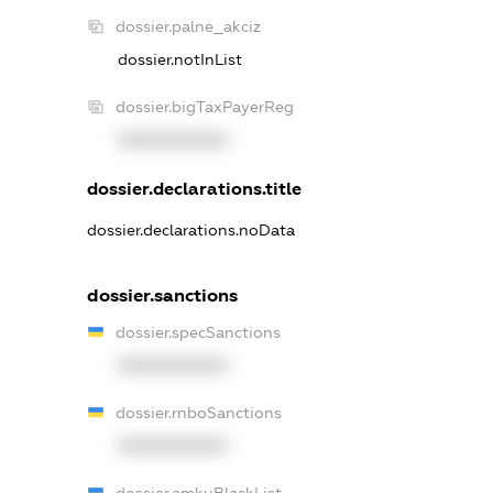
dossier.palne_akciz
dossier.notInList
dossier.bigTaxPayerReg
XXXXXXXXXX
dossier.declarations.title
dossier.declarations.noData
dossier.sanctions
dossier.specSanctions
XXXXXXXXXX
dossier.rnboSanctions
XXXXXXXXXX
dossier.amkuBlackList