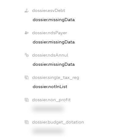
dossier.esvDebt
dossier.missingData
dossier.ndsPayer
dossier.missingData
dossier.ndsAnnul
dossier.missingData
dossier.single_tax_reg
dossier.notInList
dossier.non_profit
XXXXXXXXXX
dossier.budget_dotation
XXXXXXXXXX