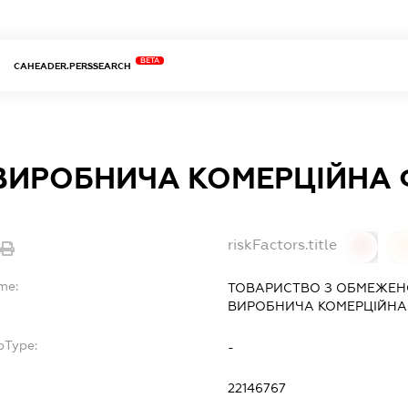
BETA
CAHEADER.PERSSEARCH
ВИРОБНИЧА КОМЕРЦІЙНА Ф
riskFactors.title
0
me:
ТОВАРИСТВО З ОБМЕЖЕН
ВИРОБНИЧА КОМЕРЦІЙНА 
bType:
-
22146767