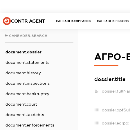
CONTR AGENT
CAHEADER.COMPANIES
CAHEADER.PERSONS
CAHEADER.SEARCH
document.dossier
АГРО-
document.statements
document.history
dossier.title
document.inspections
dossier.fullNa
document.bankruptcy
document.court
dossier.opfSu
document.taxdebts
dossier.edrpo:
document.enforcements