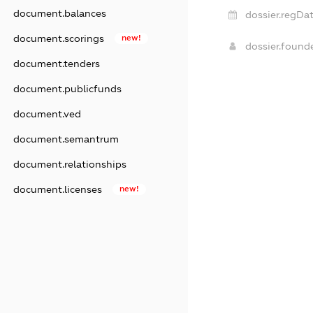
document.balances
dossier.regDat
document.scorings
new!
dossier.foun
document.tenders
document.publicfunds
document.ved
document.semantrum
document.relationships
document.licenses
new!