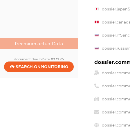
dossier.japan
dossier.canad
dossier.rfSanc
freemium.actualData
dossier.russia
document.dueToDate
02.11.25
dossier.comme
SEARCH.ONMONITORING
dossier.comme
dossier.comme
dossier.comme
dossier.comme
dossier.comme