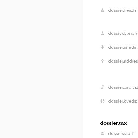
dossier.heads:
dossier.benefic
dossier.smida:
dossier.addres
dossier.capital
dossier.kveds:
dossier.tax
dossier.staff