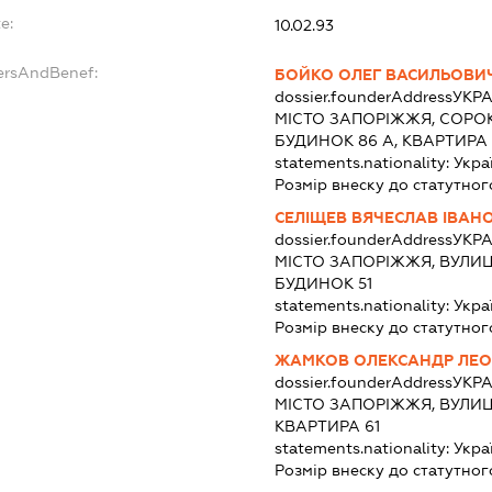
e:
10.02.93
dersAndBenef:
БОЙКО ОЛЕГ ВАСИЛЬОВИ
dossier.founderAddress
УКРА
МІСТО ЗАПОРІЖЖЯ, СОРОК
БУДИНОК 86 А, КВАРТИРА 
statements.nationality:
Укра
Розмір внеску до статутног
СЕЛІЩЕВ ВЯЧЕСЛАВ ІВАН
dossier.founderAddress
УКРА
МІСТО ЗАПОРІЖЖЯ, ВУЛИ
БУДИНОК 51
statements.nationality:
Укра
Розмір внеску до статутног
ЖАМКОВ ОЛЕКСАНДР ЛЕО
dossier.founderAddress
УКРА
МІСТО ЗАПОРІЖЖЯ, ВУЛИЦ
КВАРТИРА 61
statements.nationality:
Укра
Розмір внеску до статутног