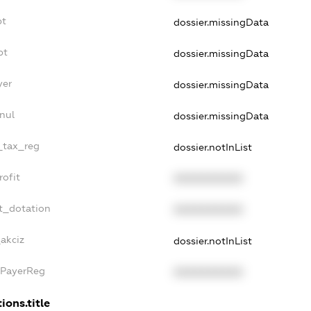
bt
dossier.missingData
bt
dossier.missingData
yer
dossier.missingData
nul
dossier.missingData
e_tax_reg
dossier.notInList
rofit
XXXXXXXXXX
t_dotation
XXXXXXXXXX
_akciz
dossier.notInList
xPayerReg
XXXXXXXXXX
ions.title