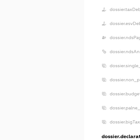
dossier.taxDe
dossier.esvDe
dossier.ndsPa
dossier.ndsAn
dossier.singl
dossier.non_p
dossier.budge
dossier.palne
dossier.bigTa
dossier.declarat