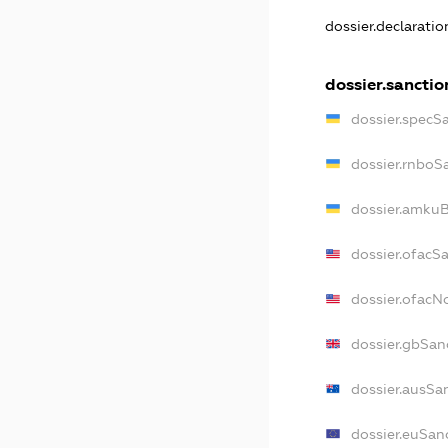
dossier.declarati
dossier.sanctio
dossier.specS
dossier.rnboS
dossier.amkuB
dossier.ofacS
dossier.ofac
dossier.gbSan
dossier.ausSa
dossier.euSan