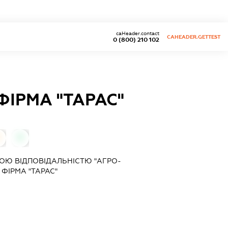
caHeader.contact
CAHEADER.GETTEST
0 (800) 210 102
ІРМА "ТАРАС"
0
0
ОЮ ВІДПОВІДАЛЬНІСТЮ "АГРО-
ФІРМА "ТАРАС"