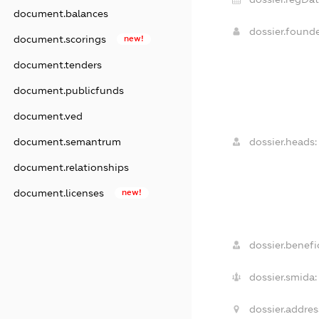
document.balances
dossier.found
document.scorings
new!
document.tenders
document.publicfunds
document.ved
document.semantrum
dossier.heads:
document.relationships
document.licenses
new!
dossier.benefic
dossier.smida:
dossier.addres