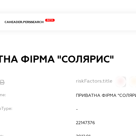
BETA
CAHEADER.PERSSEARCH
ТНА ФІРМА "СОЛЯРИС"
riskFactors.title
0
0
me:
ПРИВАТНА ФІРМА "СОЛЯР
bType:
-
22147376
e: