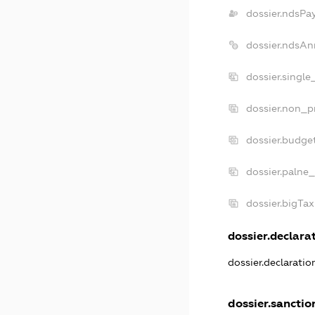
dossier.ndsPa
dossier.ndsAn
dossier.singl
dossier.non_p
dossier.budge
dossier.palne_
dossier.bigTa
dossier.declarat
dossier.declarati
dossier.sanctio