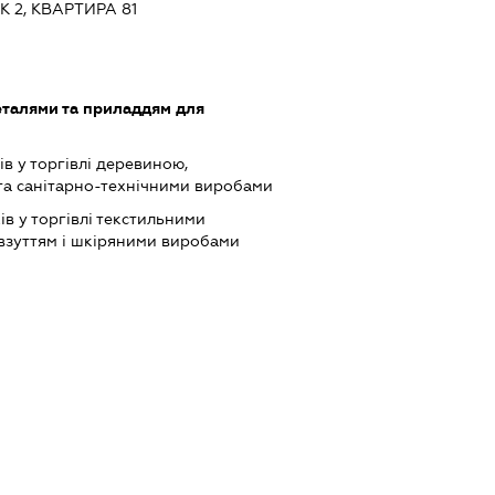
 2, КВАРТИРА 81
еталями та приладдям для
в у торгівлі деревиною,
та санітарно-технічними виробами
ів у торгівлі текстильними
 взуттям і шкіряними виробами