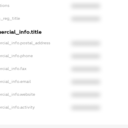
tions
XXXXXXXXXX
n_reg_title
XXXXXXXXXX
rcial_info.title
rcial_info.postal_address
XXXXXXXXXX
rcial_info.phone
XXXXXXXXXX
rcial_info.fax
XXXXXXXXXX
rcial_info.email
XXXXXXXXXX
rcial_info.website
XXXXXXXXXX
cial_info.activity
XXXXXXXXXX