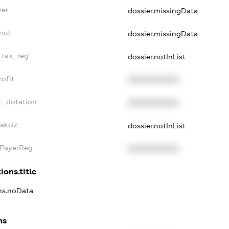
yer
dossier.missingData
nul
dossier.missingData
e_tax_reg
dossier.notInList
rofit
XXXXXXXXXX
t_dotation
XXXXXXXXXX
akciz
dossier.notInList
xPayerReg
XXXXXXXXXX
ions.title
ons.noData
ns