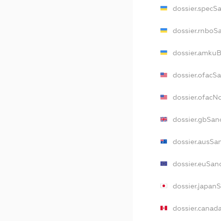
dossier.specS
dossier.rnboS
dossier.amkuB
dossier.ofacS
dossier.ofac
dossier.gbSan
dossier.ausSa
dossier.euSan
dossier.japan
dossier.canad