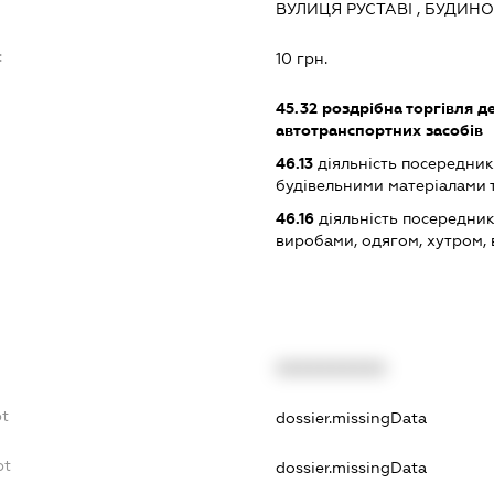
ВУЛИЦЯ РУСТАВІ , БУДИНОК
:
10 грн.
45.32
роздрібна торгівля д
автотранспортних засобів
46.13
діяльність посередникі
будівельними матеріалами 
46.16
діяльність посередник
виробами, одягом, хутром,
XXXXXXXXXX
bt
dossier.missingData
bt
dossier.missingData