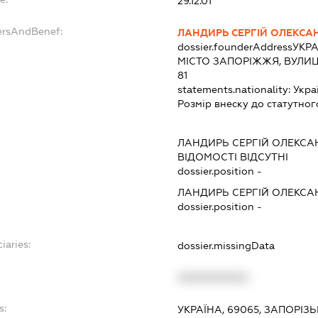
29.12.01
ersAndBenef:
ЛАНДИРЬ СЕРГІЙ ОЛЕКС
dossier.founderAddress
УКРА
МІСТО ЗАПОРІЖЖЯ, ВУЛИЦ
81
statements.nationality:
Укра
Розмір внеску до статутног
ЛАНДИРЬ СЕРГІЙ ОЛЕКС
ВІДОМОСТІ ВІДСУТНІ
dossier.position -
ЛАНДИРЬ СЕРГІЙ ОЛЕКС
dossier.position -
iaries:
dossier.missingData
XXXXXXXXXX
s:
УКРАЇНА, 69065, ЗАПОРІЗ