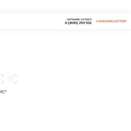
caHeader.contact
CAHEADER.GETTEST
0 (800) 210 102
0
ИС"