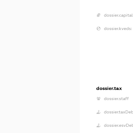
dossier.capital
dossier.kveds:
dossier.tax
dossier.staff
dossier.taxDe
dossier.esvDe