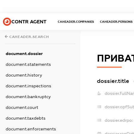
CONTR AGENT
CAHEADER.COMPANIES
CAHEADER.PERSONS
CAHEADER.SEARCH
document.dossier
ПРИВА
document.statements
document.history
dossier.title
document.inspections
dossier.fullNa
document.bankruptcy
dossier.opfSu
document.court
document.taxdebts
dossier.edrpo:
document.enforcements
dossier.regDat