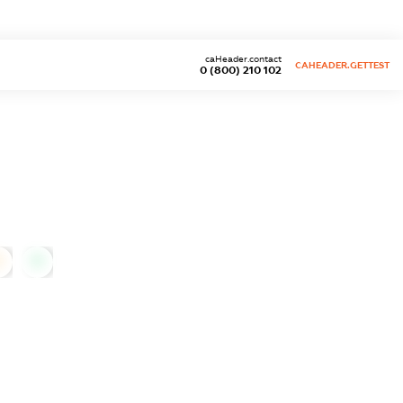
caHeader.contact
CAHEADER.GETTEST
0 (800) 210 102
0
0