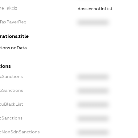
lne_akciz
dossier.notInList
gTaxPayerReg
XXXXXXXXXX
rations.title
ations.noData
tions
ecSanctions
XXXXXXXXXX
boSanctions
XXXXXXXXXX
kuBlackList
XXXXXXXXXX
acSanctions
XXXXXXXXXX
acNonSdnSanctions
XXXXXXXXXX