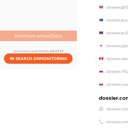
dossier.gb
dossier.au
dossier.eu
freemium.actualData
dossier.ja
document.dueToDate
24.03.17
SEARCH.ONMONITORING
dossier.ca
dossier.rfS
dossier.rus
dossier.co
dossier.co
dossier.co