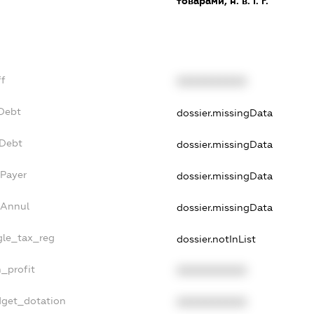
товарами, н. в. і. г.
ff
XXXXXXXXXX
xDebt
dossier.missingData
vDebt
dossier.missingData
sPayer
dossier.missingData
sAnnul
dossier.missingData
ngle_tax_reg
dossier.notInList
n_profit
XXXXXXXXXX
dget_dotation
XXXXXXXXXX