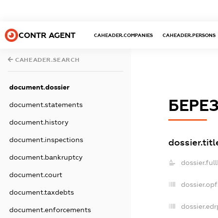
CONTR AGENT
CAHEADER.COMPANIES
CAHEADER.PERSONS
CAHEADER.SEARCH
document.dossier
БЕРЕ
document.statements
document.history
document.inspections
dossier.titl
document.bankruptcy
dossier.ful
document.court
dossier.op
document.taxdebts
dossier.edr
document.enforcements