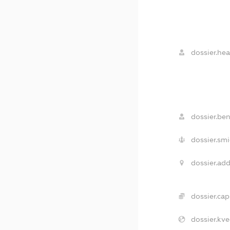
dossier.hea
dossier.ben
dossier.smi
dossier.add
dossier.capi
dossier.kve