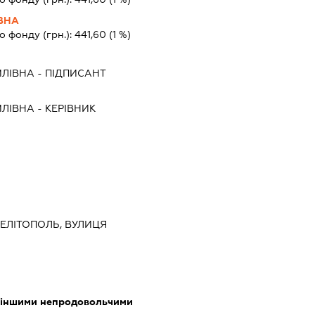
ВНА
о фонду (грн.):
441,60
(1 %)
ЙЛІВНА
-
ПІДПИСАНТ
ЙЛІВНА
-
КЕРІВНИК
 МЕЛІТОПОЛЬ, ВУЛИЦЯ
я іншими непродовольчими