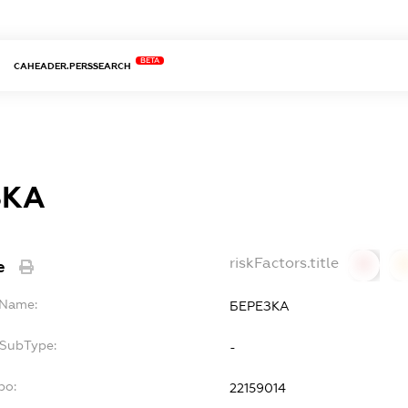
BETA
CAHEADER.PERSSEARCH
ЗКА
riskFactors.title
e
0
lName:
БЕРЕЗКА
fSubType:
-
po:
22159014