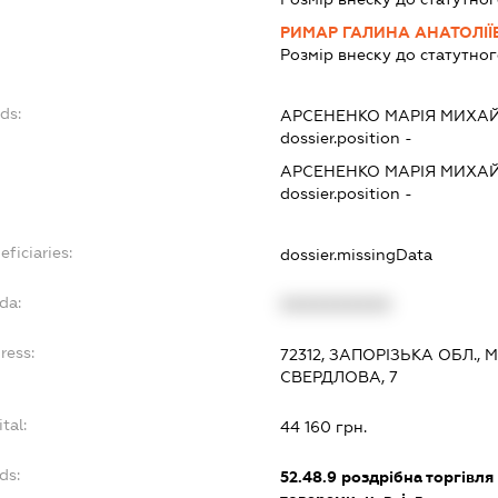
РИМАР ГАЛИНА АНАТОЛІЇ
Розмір внеску до статутног
ds:
АРСЕНЕНКО МАРІЯ МИХА
dossier.position -
АРСЕНЕНКО МАРІЯ МИХА
dossier.position -
eficiaries:
dossier.missingData
da:
XXXXXXXXXX
ress:
72312, ЗАПОРІЗЬКА ОБЛ.,
СВЕРДЛОВА, 7
tal:
44 160 грн.
ds:
52.48.9
роздрібна торгівл