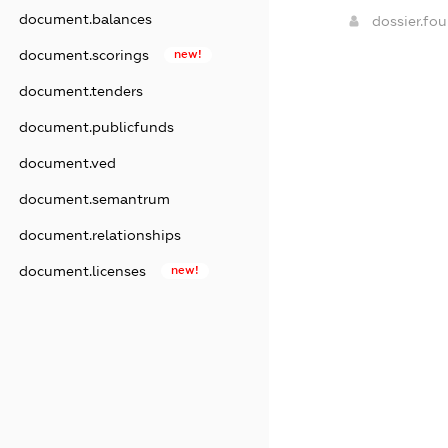
document.balances
dossier.fo
document.scorings
new!
document.tenders
document.publicfunds
document.ved
document.semantrum
document.relationships
document.licenses
new!