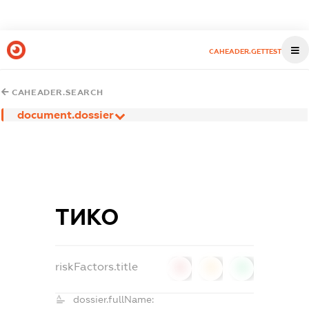
CAHEADER.GETTEST
CAHEADER.SEARCH
document.dossier
ТИКО
riskFactors.title
0
0
0
dossier.fullName: