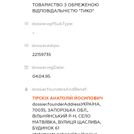
ТОВАРИСТВО З ОБМЕЖЕНОЮ
ВІДПОВІДАЛЬНІСТЮ "ТИКО"
dossier.opfSubType:
-
dossier.edrpo:
22159735
dossier.regDate:
04.04.95
dossier.foundersAndBenef:
ТІРСКІХ АНАТОЛІЙ ЙОСИПОВИЧ
dossier.founderAddress
УКРАЇНА,
70035, ЗАПОРІЗЬКА ОБЛ.,
ВІЛЬНЯНСЬКИЙ Р-Н, СЕЛО
МАТВІЇВКА, ВУЛИЦЯ ЩАСЛИВА,
БУДИНОК 61
statements.nationality:
Україна