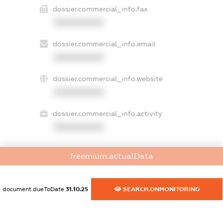
dossier.commercial_info.fax
XXXXXXXXXX
dossier.commercial_info.email
XXXXXXXXXX
dossier.commercial_info.website
XXXXXXXXXX
dossier.commercial_info.activity
XXXXXXXXXX
freemium.actualData
freemium.exampleText_1
freemium.exampleText_2
freemium.anonymousPerSearch2
document.dueToDate
31.10.25
SEARCH.ONMONITORING
FREEMIUM.DETAILS
FREEMIUM.REGISTER