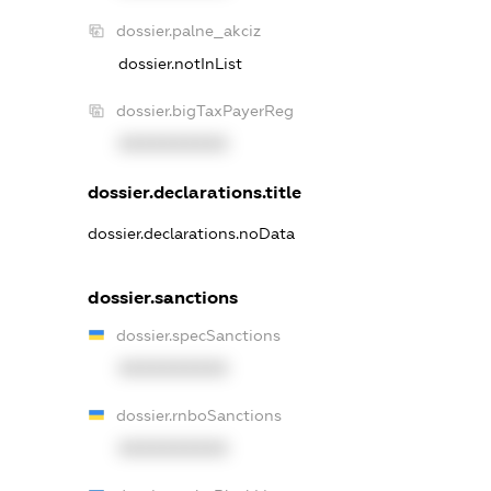
dossier.palne_akciz
dossier.notInList
dossier.bigTaxPayerReg
XXXXXXXXXX
dossier.declarations.title
dossier.declarations.noData
dossier.sanctions
dossier.specSanctions
XXXXXXXXXX
dossier.rnboSanctions
XXXXXXXXXX