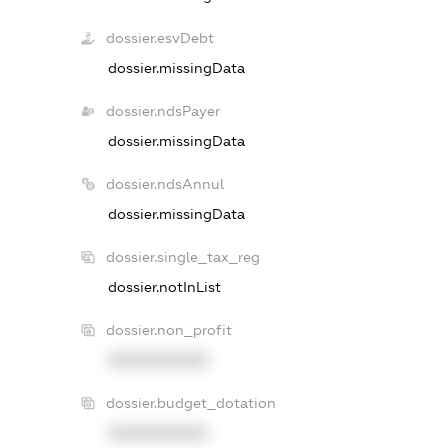
dossier.esvDebt
dossier.missingData
dossier.ndsPayer
dossier.missingData
dossier.ndsAnnul
dossier.missingData
dossier.single_tax_reg
dossier.notInList
dossier.non_profit
XXXXXXXXXX
dossier.budget_dotation
XXXXXXXXXX