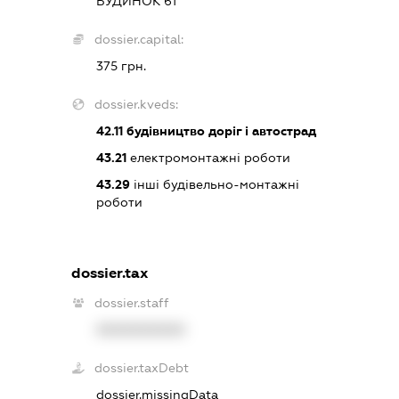
БУДИНОК 61
dossier.capital:
375 грн.
dossier.kveds:
42.11
будівництво доріг і автострад
43.21
електромонтажні роботи
43.29
інші будівельно-монтажні
роботи
dossier.tax
dossier.staff
XXXXXXXXXX
dossier.taxDebt
dossier.missingData