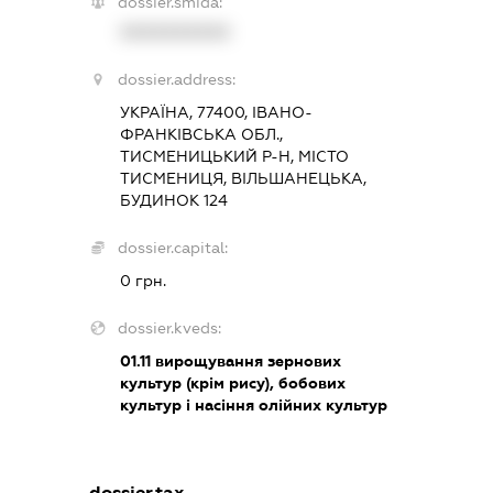
dossier.smida:
XXXXXXXXXX
dossier.address:
УКРАЇНА, 77400, ІВАНО-
ФРАНКІВСЬКА ОБЛ.,
ТИСМЕНИЦЬКИЙ Р-Н, МІСТО
ТИСМЕНИЦЯ, ВІЛЬШАНЕЦЬКА,
БУДИНОК 124
dossier.capital:
0 грн.
dossier.kveds:
01.11
вирощування зернових
культур (крім рису), бобових
культур і насіння олійних культур
dossier.tax