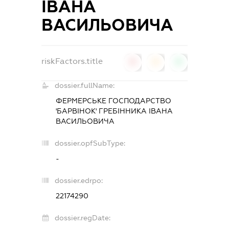
ІВАНА
ВАСИЛЬОВИЧА
riskFactors.title
0
0
0
dossier.fullName:
ФЕРМЕРСЬКЕ ГОСПОДАРСТВО
'БАРВІНОК' ГРЕБІННИКА ІВАНА
ВАСИЛЬОВИЧА
dossier.opfSubType:
-
dossier.edrpo:
22174290
dossier.regDate: