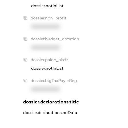
dossier.notInList
dossier.non_profit
XXXXXXXXXX
dossier.budget_dotation
XXXXXXXXXX
dossier.palne_akciz
dossier.notInList
dossier.bigTaxPayerReg
XXXXXXXXXX
dossier.declarations.title
dossier.declarations.noData