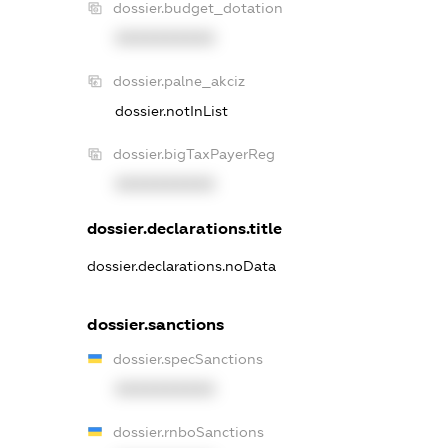
dossier.budget_dotation
XXXXXXXXXX
dossier.palne_akciz
dossier.notInList
dossier.bigTaxPayerReg
XXXXXXXXXX
dossier.declarations.title
dossier.declarations.noData
dossier.sanctions
dossier.specSanctions
XXXXXXXXXX
dossier.rnboSanctions