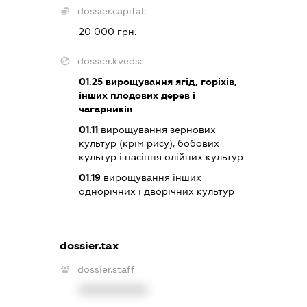
dossier.capital:
20 000 грн.
dossier.kveds:
01.25
вирощування ягід, горіхів,
інших плодових дерев і
чагарників
01.11
вирощування зернових
культур (крім рису), бобових
культур і насіння олійних культур
01.19
вирощування інших
однорічних і дворічних культур
dossier.tax
dossier.staff
XXXXXXXXXX