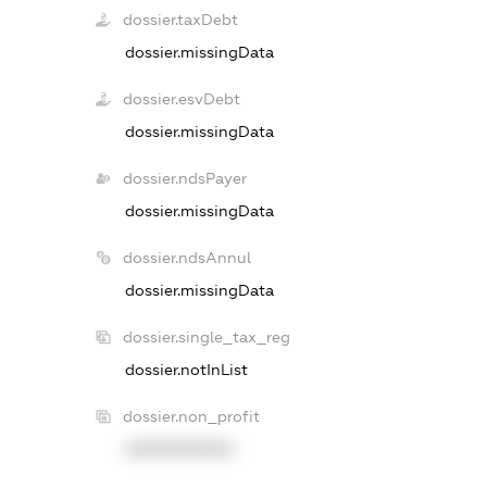
dossier.taxDebt
dossier.missingData
dossier.esvDebt
dossier.missingData
dossier.ndsPayer
dossier.missingData
dossier.ndsAnnul
dossier.missingData
dossier.single_tax_reg
dossier.notInList
dossier.non_profit
XXXXXXXXXX