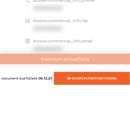
dossier.commercial_info.phone
XXXXXXXXXX
dossier.commercial_info.fax
XXXXXXXXXX
dossier.commercial_info.email
XXXXXXXXXX
freemium.actualData
dossier.commercial_info.website
XXXXXXXXXX
document.dueToDate
06.12.25
SEARCH.ONMONITORING
dossier.commercial_info.activity
XXXXXXXXXX
freemium.exampleText_1
freemium.exampleText_2
freemium.anonymousPerSearch2