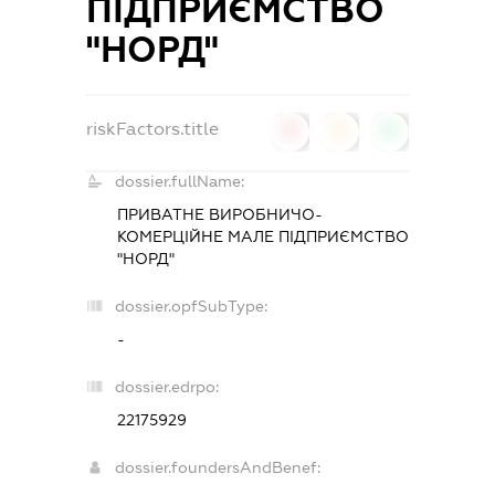
ПІДПРИЄМСТВО
"НОРД"
riskFactors.title
0
0
0
dossier.fullName:
ПРИВАТНЕ ВИРОБНИЧО-
КОМЕРЦІЙНЕ МАЛЕ ПІДПРИЄМСТВО
"НОРД"
dossier.opfSubType:
-
dossier.edrpo:
22175929
dossier.foundersAndBenef: