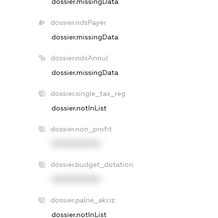
dossier.missingData
dossier.ndsPayer
dossier.missingData
dossier.ndsAnnul
dossier.missingData
dossier.single_tax_reg
dossier.notInList
dossier.non_profit
XXXXXXXXXX
dossier.budget_dotation
XXXXXXXXXX
dossier.palne_akciz
dossier.notInList