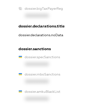
dossier.bigTaxPayerReg
XXXXXXXXXX
dossier.declarations.title
dossier.declarations.noData
dossier.sanctions
dossier.specSanctions
XXXXXXXXXX
dossier.rnboSanctions
XXXXXXXXXX
dossier.amkuBlackList
XXXXXXXXXX