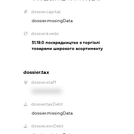
dossier.capital:
dossier.missingData
dossier.kveds:
51.19.0
посередництво в торгівлі
товарами широкого асортименту
dossier.tax
dossier.staff
XXXXXXXXXX
dossier.taxDebt
dossier.missingData
dossier.esvDebt