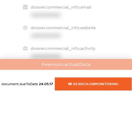
dossier.commercial_info.email
XXXXXXXXXX
dossier.commercial_info.website
XXXXXXXXXX
dossier.commercial_info.activity
XXXXXXXXXX
freemium.actualData
freemium.exampleText_1
document.dueToDate
24.03.17
SEARCH.ONMONITORING
freemium.exampleText_2
freemium.anonymousPerSearch2
FREEMIUM.DETAILS
FREEMIUM.REGISTER