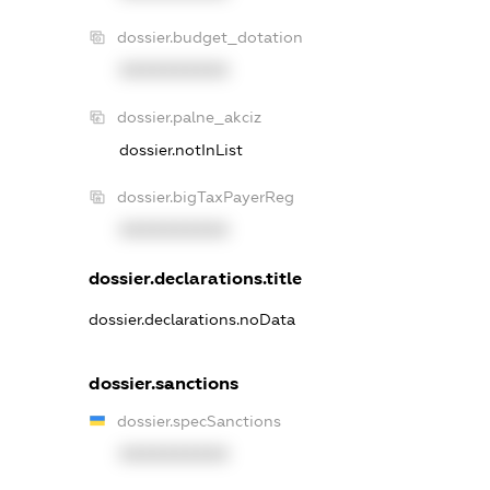
dossier.budget_dotation
XXXXXXXXXX
dossier.palne_akciz
dossier.notInList
dossier.bigTaxPayerReg
XXXXXXXXXX
dossier.declarations.title
dossier.declarations.noData
dossier.sanctions
dossier.specSanctions
XXXXXXXXXX