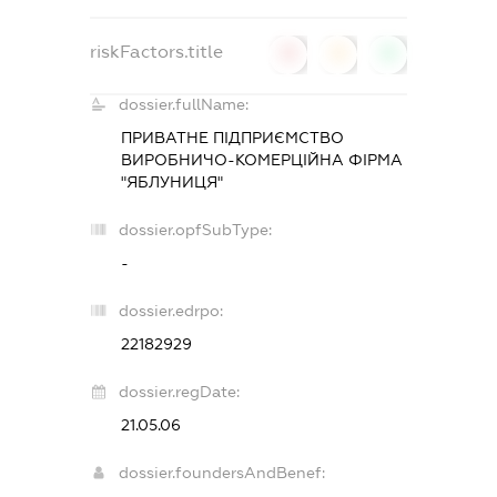
riskFactors.title
0
0
0
dossier.fullName:
ПРИВАТНЕ ПІДПРИЄМСТВО
ВИРОБНИЧО-КОМЕРЦІЙНА ФІРМА
"ЯБЛУНИЦЯ"
dossier.opfSubType:
-
dossier.edrpo:
22182929
dossier.regDate:
21.05.06
dossier.foundersAndBenef: