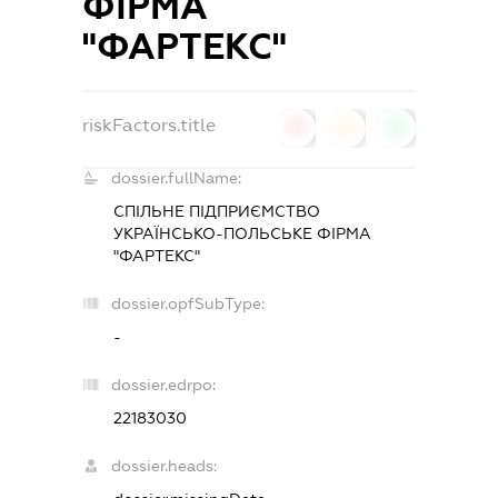
ФІРМА
"ФАРТЕКС"
riskFactors.title
0
0
0
dossier.fullName:
СПІЛЬНЕ ПІДПРИЄМСТВО
УКРАЇНСЬКО-ПОЛЬСЬКЕ ФІРМА
"ФАРТЕКС"
dossier.opfSubType:
-
dossier.edrpo:
22183030
dossier.heads: