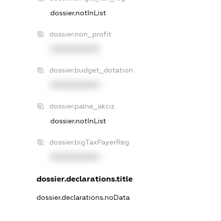
dossier.notInList
dossier.non_profit
XXXXXXXXXX
dossier.budget_dotation
XXXXXXXXXX
dossier.palne_akciz
dossier.notInList
dossier.bigTaxPayerReg
XXXXXXXXXX
dossier.declarations.title
dossier.declarations.noData