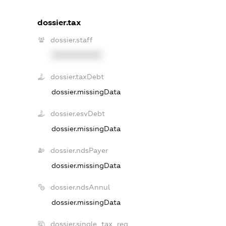
dossier.tax
dossier.staff
XXXXXXXXXX
dossier.taxDebt
dossier.missingData
dossier.esvDebt
dossier.missingData
dossier.ndsPayer
dossier.missingData
dossier.ndsAnnul
dossier.missingData
dossier.single_tax_reg