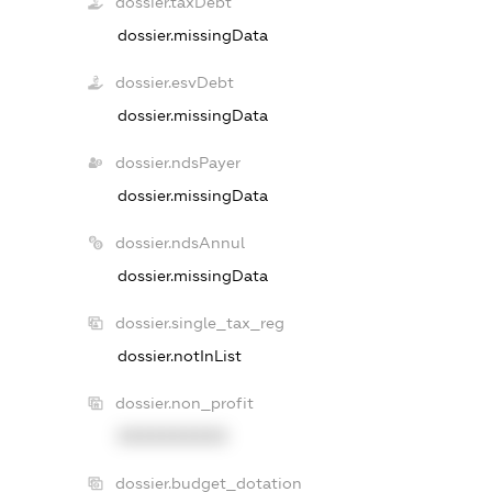
dossier.taxDebt
dossier.missingData
dossier.esvDebt
dossier.missingData
dossier.ndsPayer
dossier.missingData
dossier.ndsAnnul
dossier.missingData
dossier.single_tax_reg
dossier.notInList
dossier.non_profit
XXXXXXXXXX
dossier.budget_dotation