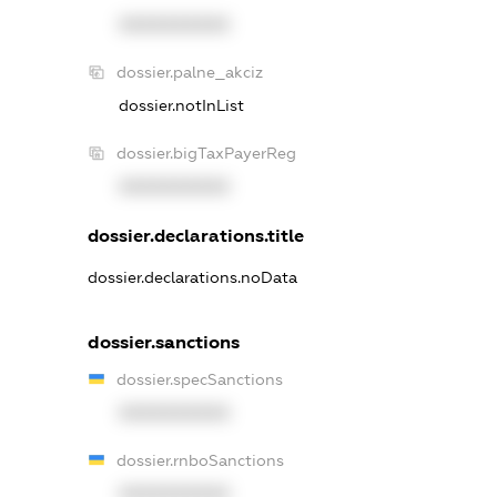
XXXXXXXXXX
dossier.palne_akciz
dossier.notInList
dossier.bigTaxPayerReg
XXXXXXXXXX
dossier.declarations.title
dossier.declarations.noData
dossier.sanctions
dossier.specSanctions
XXXXXXXXXX
dossier.rnboSanctions
XXXXXXXXXX