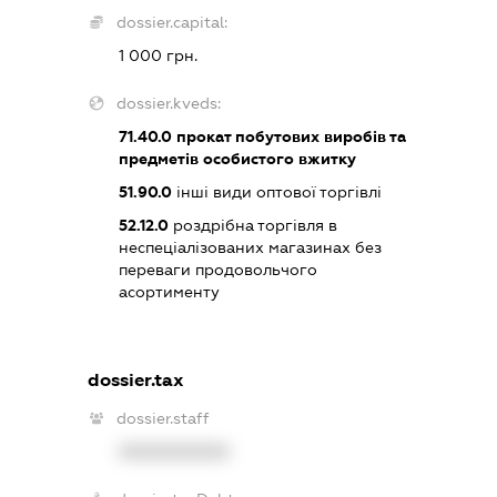
dossier.capital:
1 000 грн.
dossier.kveds:
71.40.0
прокат побутових виробів та
предметів особистого вжитку
51.90.0
інші види оптової торгівлі
52.12.0
роздрібна торгівля в
неспеціалізованих магазинах без
переваги продовольчого
асортименту
dossier.tax
dossier.staff
XXXXXXXXXX