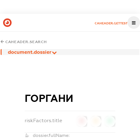
CAHEADER.GETTEST
CAHEADER.SEARCH
document.dossier
ГОРГАНИ
riskFactors.title
0
0
0
dossier.fullName: