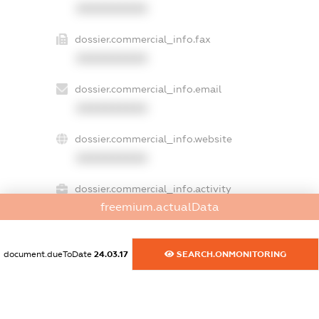
XXXXXXXXXX
dossier.commercial_info.fax
XXXXXXXXXX
dossier.commercial_info.email
XXXXXXXXXX
dossier.commercial_info.website
XXXXXXXXXX
dossier.commercial_info.activity
freemium.actualData
XXXXXXXXXX
document.dueToDate
24.03.17
SEARCH.ONMONITORING
freemium.exampleText_1
freemium.exampleText_2
freemium.anonymousPerSearch2
FREEMIUM.DETAILS