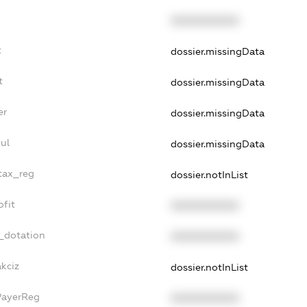
XXXXXXXXXX
t
dossier.missingData
t
dossier.missingData
er
dossier.missingData
ul
dossier.missingData
_tax_reg
dossier.notInList
ofit
XXXXXXXXXX
_dotation
XXXXXXXXXX
akciz
dossier.notInList
PayerReg
XXXXXXXXXX