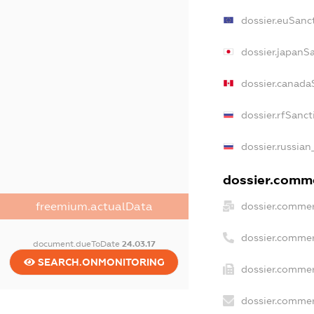
dossier.euSanc
dossier.japanS
dossier.canada
dossier.rfSanct
dossier.russian
dossier.comme
freemium.actualData
dossier.commer
dossier.commer
document.dueToDate
24.03.17
SEARCH.ONMONITORING
dossier.commer
dossier.commer