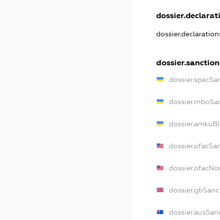
dossier.declarati
dossier.declaratio
dossier.sanction
dossier.specSa
dossier.rnboSa
dossier.amkuBl
dossier.ofacSa
dossier.ofacN
dossier.gbSanc
dossier.ausSan