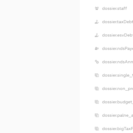
dossier.staff
dossier.taxDeb
dossier.esvDeb
dossier.ndsPay
dossier.ndsAnn
dossier.single
dossier.non_pr
dossier.budget
dossier.palne_
dossier.bigTax