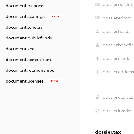
dossier.opfSub
document.balances
document.scorings
new!
dossier.edrpo:
document.tenders
dossier.heads:
document.publicfunds
dossier.benefici
document.ved
dossier.smida:
document.semantrum
document.relationships
dossier.address
document.licenses
new!
dossier.capital:
dossier.kveds:
dossier.tax