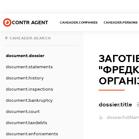
CONTR AGENT
CAHEADER.COMPANIES
CAHEADER.PERSONS
CAHEADER.SEARCH
ЗАГОТІ
document.dossier
"ФРЕДК
document.statements
ОРГАНІ
document.history
document.inspections
document.bankruptcy
dossier.title
document.court
dossier.fullNam
document.taxdebts
document.enforcements