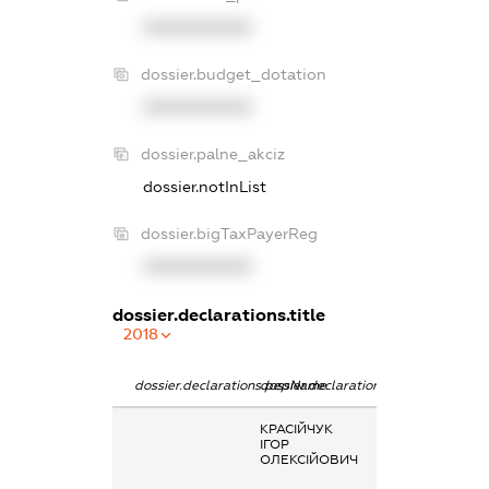
XXXXXXXXXX
dossier.budget_dotation
XXXXXXXXXX
dossier.palne_akciz
dossier.notInList
dossier.bigTaxPayerReg
XXXXXXXXXX
dossier.declarations.title
2018
dossier.declarations.pepName
dossier.declarations.personName
dossier.declarat
КРАСІЙЧУК
Заробітна плат
ІГОР
отримана за
ОЛЕКСІЙОВИЧ
основним місце
роботи