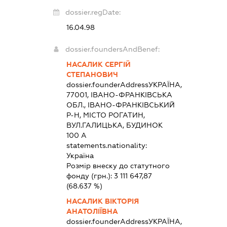
dossier.regDate:
16.04.98
dossier.foundersAndBenef:
НАСАЛИК СЕРГІЙ
СТЕПАНОВИЧ
dossier.founderAddress
УКРАЇНА,
77001, ІВАНО-ФРАНКІВСЬКА
ОБЛ., ІВАНО-ФРАНКІВСЬКИЙ
Р-Н, МІСТО РОГАТИН,
ВУЛ.ГАЛИЦЬКА, БУДИНОК
100 А
statements.nationality:
Україна
Розмір внеску до статутного
фонду (грн.):
3 111 647,87
(68.637 %)
НАСАЛИК ВІКТОРІЯ
АНАТОЛІЇВНА
dossier.founderAddress
УКРАЇНА,