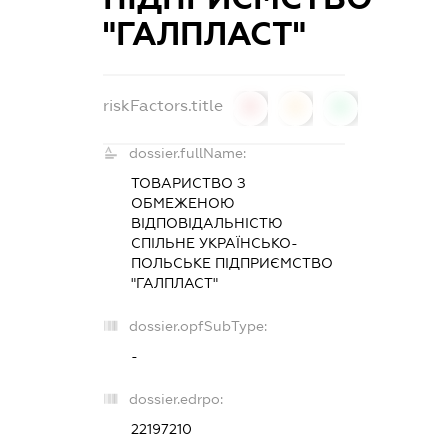
"ГАЛПЛАСТ"
riskFactors.title
0
0
0
dossier.fullName:
ТОВАРИСТВО З
ОБМЕЖЕНОЮ
ВІДПОВІДАЛЬНІСТЮ
СПІЛЬНЕ УКРАЇНСЬКО-
ПОЛЬСЬКЕ ПІДПРИЄМСТВО
"ГАЛПЛАСТ"
dossier.opfSubType:
-
dossier.edrpo:
22197210