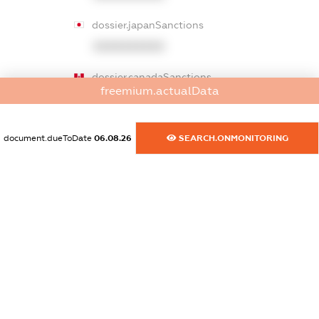
dossier.japanSanctions
XXXXXXXXXX
dossier.canadaSanctions
freemium.actualData
XXXXXXXXXX
dossier.rfSanctions
document.dueToDate
06.08.26
SEARCH.ONMONITORING
XXXXXXXXXX
dossier.russian_reg_title
XXXXXXXXXX
dossier.commercial_info.title
dossier.commercial_info.postal_address
XXXXXXXXXX
dossier.commercial_info.phone