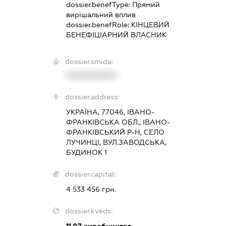
dossier.benefType:
Прямий
вирішальний вплив
dossier.benefRole:
КІНЦЕВИЙ
БЕНЕФІЦІАРНИЙ ВЛАСНИК
dossier.smida:
XXXXXXXXXX
dossier.address:
УКРАЇНА, 77046, ІВАНО-
ФРАНКІВСЬКА ОБЛ., ІВАНО-
ФРАНКІВСЬКИЙ Р-Н, СЕЛО
ЛУЧИНЦІ, ВУЛ.ЗАВОДСЬКА,
БУДИНОК 1
dossier.capital:
4 533 456 грн.
dossier.kveds:
11.07
виробництво