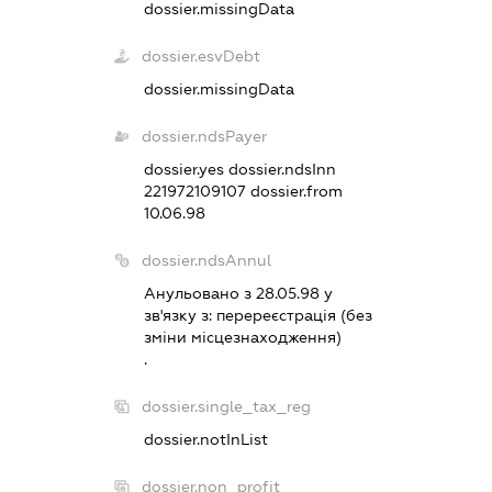
dossier.missingData
dossier.esvDebt
dossier.missingData
dossier.ndsPayer
dossier.yes
dossier.ndsInn
221972109107
dossier.from
10.06.98
dossier.ndsAnnul
Анульовано з 28.05.98 у
зв'язку з:
перереєстрацiя (без
змiни мiсцезнаходження)
.
dossier.single_tax_reg
dossier.notInList
dossier.non_profit