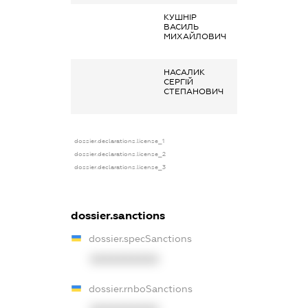
КУШНІР
Заробітна плат
ВАСИЛЬ
отримана за
МИХАЙЛОВИЧ
основним місце
роботи
НАСАЛИК
Заробітна плат
СЕРГІЙ
отримана за
СТЕПАНОВИЧ
основним місце
роботи
dossier.declarations.license_1
dossier.declarations.license_2
dossier.declarations.license_3
dossier.sanctions
dossier.specSanctions
XXXXXXXXXX
dossier.rnboSanctions