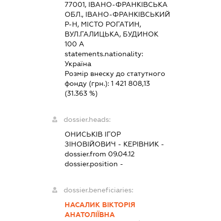
77001, ІВАНО-ФРАНКІВСЬКА
ОБЛ., ІВАНО-ФРАНКІВСЬКИЙ
Р-Н, МІСТО РОГАТИН,
ВУЛ.ГАЛИЦЬКА, БУДИНОК
100 А
statements.nationality:
Україна
Розмір внеску до статутного
фонду (грн.):
1 421 808,13
(31.363 %)
dossier.heads:
ОНИСЬКІВ ІГОР
ЗІНОВІЙОВИЧ
-
КЕРІВНИК
-
dossier.from 09.04.12
dossier.position -
dossier.beneficiaries:
НАСАЛИК ВІКТОРІЯ
АНАТОЛІЇВНА