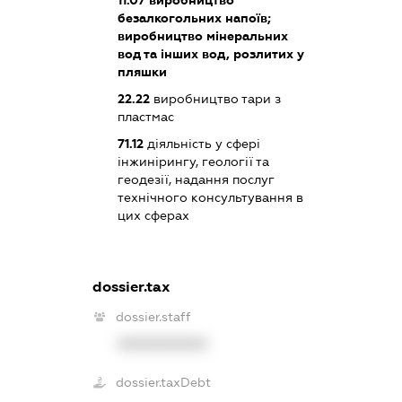
безалкогольних напоїв;
виробництво мінеральних
вод та інших вод, розлитих у
пляшки
22.22
виробництво тари з
пластмас
71.12
діяльність у сфері
інжинірингу, геології та
геодезії, надання послуг
технічного консультування в
цих сферах
dossier.tax
dossier.staff
XXXXXXXXXX
dossier.taxDebt