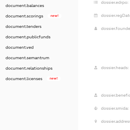
dossier.edrpo:
document.balances
dossier.regDat
document.scorings
new!
document.tenders
dossier.found
document.publicfunds
document.ved
document.semantrum
dossier.heads:
document.relationships
document.licenses
new!
dossier.benefic
dossier.smida:
dossier.addres