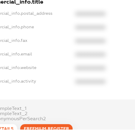
rcial_info.title
rcial_info.postal_address
XXXXXXXXXX
rcial_info.phone
XXXXXXXXXX
cial_info.fax
XXXXXXXXXX
cial_info.email
XXXXXXXXXX
cial_info.website
XXXXXXXXXX
cial_info.activity
XXXXXXXXXX
ampleText_1
ampleText_2
onymousPerSearch2
ETAILS
FREEMIUM.REGISTER