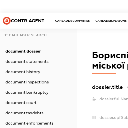
CONTR AGENT
CAHEADER.COMPANIES
CAHEADER.PERSONS
CAHEADER.SEARCH
document.dossier
Бориспі
document.statements
міської
document.history
document.inspections
dossier.title
document.bankruptcy
dossier.fullNa
document.court
document.taxdebts
dossier.opfSu
document.enforcements