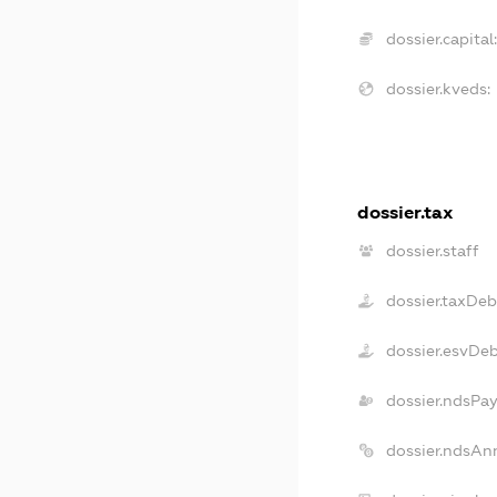
dossier.capital
dossier.kveds:
dossier.tax
dossier.staff
dossier.taxDeb
dossier.esvDe
dossier.ndsPay
dossier.ndsAn