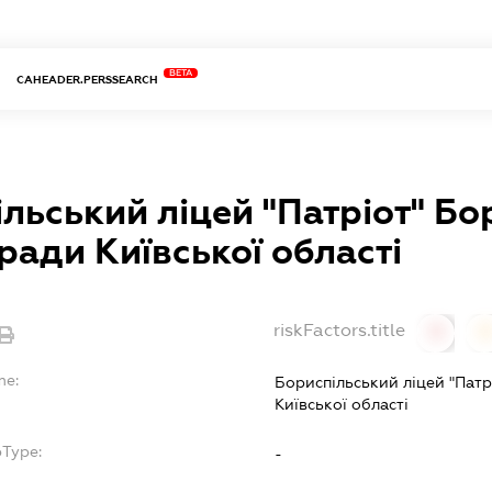
BETA
CAHEADER.PERSSEARCH
льський ліцей "Патріот" Бо
 ради Київської області
riskFactors.title
0
0
me:
Бориспільський ліцей "Патр
Київської області
bType:
-