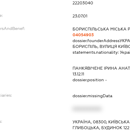
22203040
e:
23.07.01
ersAndBenef:
БОРИСПІЛЬСЬКА МІСЬКА 
04054903
dossier.founderAddress
УКРА
БОРИСПІЛЬ, ВУЛИЦЯ КИЇВ
statements.nationality:
Укра
ПАНКЯВІЧЕНЕ ІРИНА АНАТ
13.12.11
dossier.position -
iaries:
dossier.missingData
XXXXXXXXXX
s:
УКРАЇНА, 08300, КИЇВСЬКА
ГЛИБОЦЬКА, БУДИНОК 122