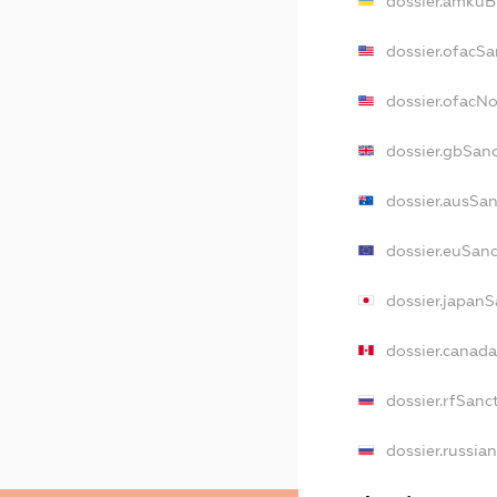
dossier.amkuB
dossier.ofacSa
dossier.ofacN
dossier.gbSan
dossier.ausSa
dossier.euSan
dossier.japan
dossier.canad
dossier.rfSanc
dossier.russia