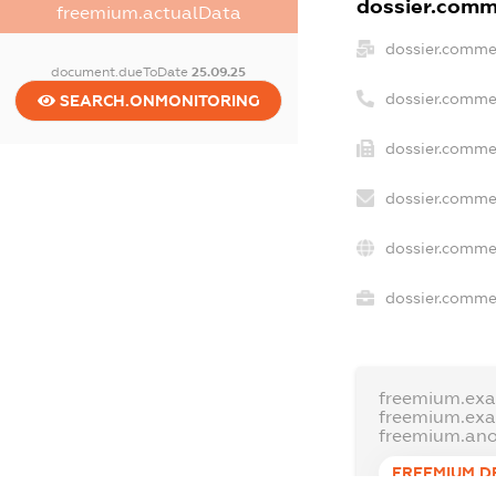
dossier.comme
freemium.actualData
dossier.comme
document.dueToDate
25.09.25
dossier.comme
SEARCH.ONMONITORING
dossier.commer
dossier.commer
dossier.commer
dossier.commer
freemium.ex
freemium.ex
freemium.an
FREEMIUM.D