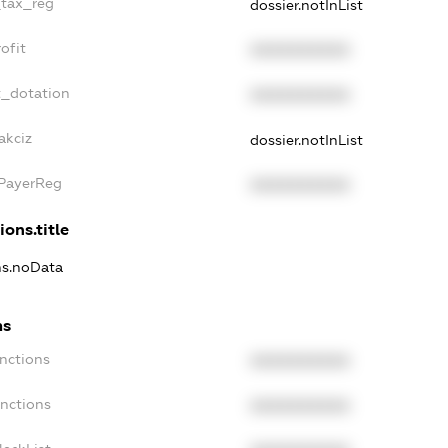
_tax_reg
dossier.notInList
ofit
XXXXXXXXXX
t_dotation
XXXXXXXXXX
akciz
dossier.notInList
xPayerReg
XXXXXXXXXX
ions.title
ons.noData
ns
anctions
XXXXXXXXXX
anctions
XXXXXXXXXX