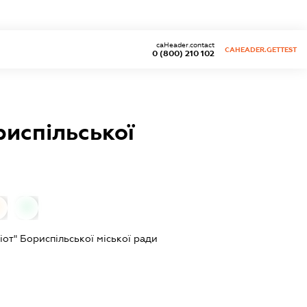
caHeader.contact
CAHEADER.GETTEST
0 (800) 210 102
риспільської
0
іот" Бориспільської міської ради