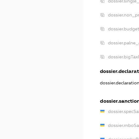
dossier.single
dossier.non_pr
dossier.budge
dossier.palne_
dossier.bigTa
dossier.declarat
dossier.declarati
dossier.sanctio
dossier.specS
dossier.rnboS