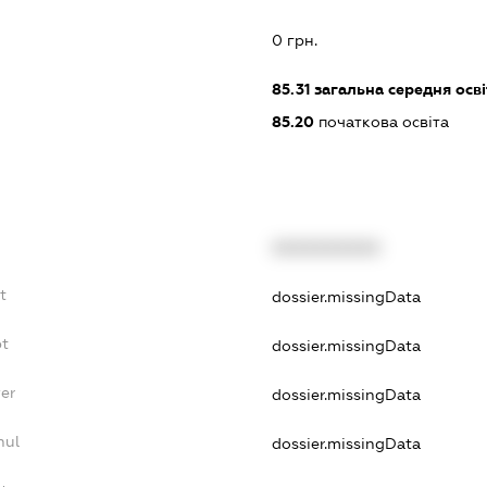
:
0 грн.
85.31
загальна середня осві
85.20
початкова освіта
XXXXXXXXXX
t
dossier.missingData
bt
dossier.missingData
er
dossier.missingData
nul
dossier.missingData