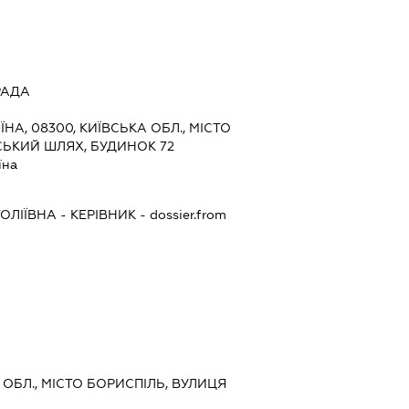
РАДА
ЇНА, 08300, КИЇВСЬКА ОБЛ., МІСТО
СЬКИЙ ШЛЯХ, БУДИНОК 72
їна
ОЛІЇВНА
-
КЕРІВНИК
- dossier.from
 ОБЛ., МІСТО БОРИСПІЛЬ, ВУЛИЦЯ