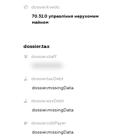
dossier.kveds:
70.32.0
управління нерухомим
майном
dossier.tax
dossier.staff
XXXXXXXXXX
dossier.taxDebt
dossier.missingData
dossier.esvDebt
dossier.missingData
dossier.ndsPayer
dossier.missingData