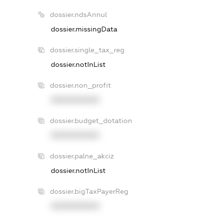
dossier.ndsAnnul
dossier.missingData
dossier.single_tax_reg
dossier.notInList
dossier.non_profit
XXXXXXXXXX
dossier.budget_dotation
XXXXXXXXXX
dossier.palne_akciz
dossier.notInList
dossier.bigTaxPayerReg
XXXXXXXXXX