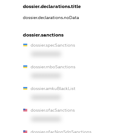
dossier.declarations.title
dossier.declarations.noData
dossier.sanctions
dossier.specSanctions
XXXXXXXXXX
dossier.rnboSanctions
XXXXXXXXXX
dossier.amkuBlackList
XXXXXXXXXX
dossier.ofacSanctions
XXXXXXXXXX
dossier.ofacNonSdnSanctions