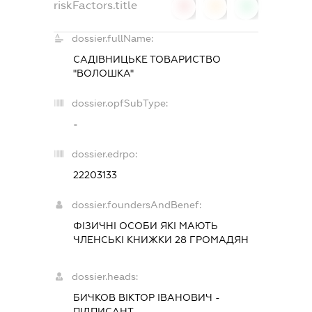
riskFactors.title
0
0
0
dossier.fullName:
САДІВНИЦЬКЕ ТОВАРИСТВО
"ВОЛОШКА"
dossier.opfSubType:
-
dossier.edrpo:
22203133
dossier.foundersAndBenef:
ФІЗИЧНІ ОСОБИ ЯКІ МАЮТЬ
ЧЛЕНСЬКІ КНИЖКИ 28 ГРОМАДЯН
dossier.heads:
БИЧКОВ ВІКТОР ІВАНОВИЧ
-
ПІДПИСАНТ